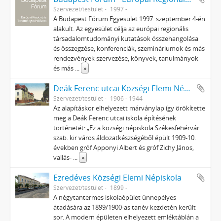
Szervezet/testület
1997 -
A Budapest Fórum Egyesület 1997. szeptember 4-én
alakult. Az egyesület célja az európai regionális
társadalomtudományi kutatások összehangolása
és összegzése, konferenciák, szemináriumok és más
rendezvények szervezése, könyvek, tanulmányok
és más
...
»
Deák Ferenc utcai Községi Elemi Népiskola
Szervezet/testület
1906 - 1944
Az alapításkor elhelyezett márványlap így örökítette
meg a Deák Ferenc utcai iskola építésének
történetét: „Ez a községi népiskola Székesfehérvár
szab. kir város áldozatkészségéből épült 1909-10.
években gróf Apponyi Albert és gróf Zichy János,
vallás-
...
»
Ezredéves Községi Elemi Népiskola
Szervezet/testület
1899 -
A négytantermes iskolaépület ünnepélyes
átadására az 1899/1900-as tanév kezdetén került
sor. A modern épületen elhelyezett emléktáblán a