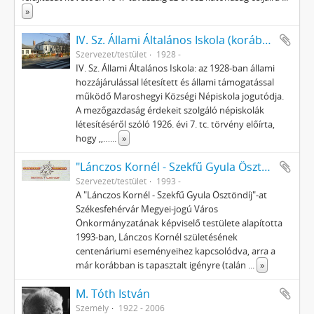
»
IV. Sz. Állami Általános Iskola (korábban: Maroshegyi Községi Népiskola)
Szervezet/testület
1928 -
IV. Sz. Állami Általános Iskola: az 1928-ban állami
hozzájárulással létesített és állami támogatással
működő Maroshegyi Községi Népiskola jogutódja.
A mezőgazdaság érdekeit szolgáló népiskolák
létesítéséről szóló 1926. évi 7. tc. törvény előírta,
hogy ,,…
...
»
"Lánczos Kornél - Szekfű Gyula Ösztöndíj" Alapítvány
Szervezet/testület
1993 -
A "Lánczos Kornél - Szekfű Gyula Ösztöndíj"-at
Székesfehérvár Megyei-jogú Város
Önkormányzatának képviselő testülete alapította
1993-ban, Lánczos Kornél születésének
centenáriumi eseményeihez kapcsolódva, arra a
már korábban is tapasztalt igényre (talán
...
»
M. Tóth István
Személy
1922 - 2006