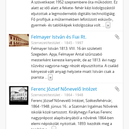
A szövetkezet 1952 szeptembere óta működött. Ez
alatt az idő alatt a fekete- fehér kézi kidolgozástól
eljutottak a legmodernebb digitális technológiáig.
Fő profiljuk a műtermekben lefotózott esküvői-,
gyermek- és tablóképek kidolgozása volt.
...
»
Felmayer István és Fiai Rt.
Szervezet/testület
1845 - 1997
Felmayer István 1813. VIII. 16-án született
Szegeden. Apja, Felmayer Antal szűrszabó
mesterként kereste kenyerét, de az 1813. évi nagy
tűzvész vagyona nagy részét elpusztította. A család
kényessé vált anyagi helyzete miatt István csak a
piarista
...
»
Ferenc József Nőnevelő Intézet
Szervezet/testület
1864 - 1948
Ferenc József Nőnevelő Intézet, Székesfehérvár,
1864 -1948. június 16.: a Szatmári Irgalmas Nővérek
iskolái közé tartozott. Királyhegyi Farkas Ferenc
nagyprépost alapítványából a nővérek 1864-ben
elemi népiskolát nyitottak. 1893: kezdték meg a