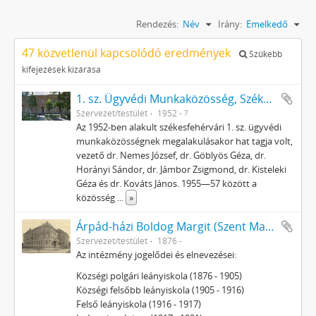
Rendezés:
Név
Irány:
Emelkedő
47 közvetlenül kapcsolódó eredmények
Szűkebb
kifejezések kizárása
1. sz. Ügyvédi Munkaközösség, Székesfehérvár
Szervezet/testület
1952 - ?
Az 1952-ben alakult székesfehérvári 1. sz. ügyvédi
munkaközösségnek megalakulásakor hat tagja volt,
vezető dr. Nemes József, dr. Göblyös Géza, dr.
Horányi Sándor, dr. Jámbor Zsigmond, dr. Kisteleki
Géza és dr. Kováts János. 1955—57 között a
közösség
...
»
Árpád-házi Boldog Margit (Szent Margit) Leánygimnázium
Szervezet/testület
1876 -
Az intézmény jogelődei és elnevezései:
Községi polgári leányiskola (1876 - 1905)
Községi felsőbb leányiskola (1905 - 1916)
Felső leányiskola (1916 - 1917)