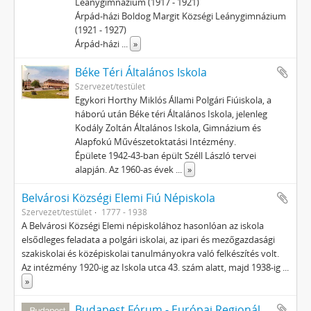
Leánygimnázium (1917 - 1921)
Árpád-házi Boldog Margit Községi Leánygimnázium
(1921 - 1927)
Árpád-házi
...
»
Béke Téri Általános Iskola
Szervezet/testület
Egykori Horthy Miklós Állami Polgári Fiúiskola, a
háború után Béke téri Általános Iskola, jelenleg
Kodály Zoltán Általános Iskola, Gimnázium és
Alapfokú Művészetoktatási Intézmény.
Épülete 1942-43-ban épült Széll László tervei
alapján. Az 1960-as évek
...
»
Belvárosi Községi Elemi Fiú Népiskola
Szervezet/testület
1777 - 1938
A Belvárosi Községi Elemi népiskolához hasonlóan az iskola
elsődleges feladata a polgári iskolai, az ipari és mezőgazdasági
szakiskolai és középiskolai tanulmányokra való felkészítés volt.
Az intézmény 1920-ig az Iskola utca 43. szám alatt, majd 1938-ig
...
»
Budapest Fórum - Európai Regionális Tanulmányok Hálózata