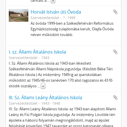
tanítást a
...
»
Horvát István úti Óvoda
Szervezet/testület
? - 1999
Az óvóda 1999-ben a Székesfehérvári Református
Egyházközösség tulajdonába került, Olajfa Óvóda
néven működött tovább.
I. sz. Állami Általános Iskola
Szervezet/testület
1943 -
I. Sz. Állami Általános Iskola az 1943-ban létesített
Székesfehérvári Állami Népiskola jogutódja. (Később Béke Téri
Általános Iskola.) Az intézmény 1949-ig az ipariskolában
működött az 1945/46-os tanévben 170 alsó tagozatos és 43 fő
ötödik osztályos
...
»
III. Sz. Állami Leány Általános Iskola
Szervezet/testület
1943 - 1948
III. Sz. Állami Leány Általános Iskola: az 1943-ban alapított Állami
Leány és Fiú Polgári Iskola jogutódja. Az intézmény Lövölde téri
épülete a háború folyamán megrongálódott, majd az épület
felújítását követően 1947 tavaszáig az orosz katonaság céljaira
...