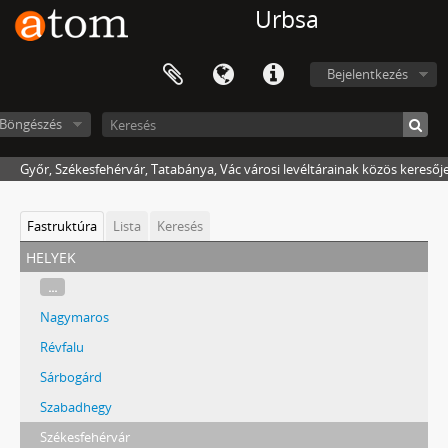
Urbsa
Bejelentkezés
Böngészés
Győr, Székesfehérvár, Tatabánya, Vác városi levéltárainak közös keresőj
Fastruktúra
Lista
Keresés
helyek
...
Nagymaros
Révfalu
Sárbogárd
Szabadhegy
Székesfehérvár