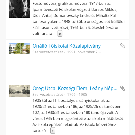
Festőművész, grafikus művész. 1947-ben az
Iparművészeti Főiskolán végzett Borsos Miklós,
Diósi Antal, Domanovszky Endre és Miháltz Pál
tanítványaként. 1948-tól több országos, sőt külföldi
kiállításon vett részt, 1961-ben Székesfehérváron
volt tárlata.
...
»
Önálló Főiskolai Közalapítvány
Szervezet/testület
1991. november 7. -
Öreg Utcai Községi Elemi Leány Népiskola
Szervezet/testület
1766 - 1935
1905-től az I-III. osztályos leányiskolának az
1920/21-es tanévben 186, az 1925/26-os tanévben
102, az 1930/31-es tanévben 180 tanulója volt. A
város 1935-ben megszüntette az iskola működését.
Az iskola épületét eladták. Az iskola körzetéhez
tartozó
...
»