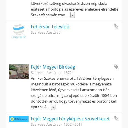
következő szöveg olvasható: „Ezen népiskola
építését a honfoglalás ezeréves emlékére elrendelte
Székesfehérvár szab.
...
»
Fehérvár Televízió
Szervezet/testület
Fejér Megyei Bíróság
Szervezet/testület
1872 -
Amikor Székesfehérvárott, 1872-ben ténylegesen
megindult a bíróságok működése, a megyeháza
közelében lévő, úgynevezett Lanschmann-ház
szolgált e célra, míg az új épület elkészült. 1884-ben
döntöttek arról, hogy törvényházat és börtönt kell
építeni. A
...
»
Fejér Megyei Fényképész Szövetkezet
Szervezet/testület
1952 - 2017