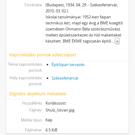
Története
(Budapest, 1934. 04. 29. - Székesfehérvár,
2010. 03. 02.)
Iskolai tanulmányai: 1952-ben faipari
technikus lett, majd egy évig a BME kisegítő
üzemében Ohmann Béla szobrászművész
mellett épületszerkezeti és híd maketteket
készített. BME ÉKME tagozatán építő
...
»
Kapcsolódási pontok adatcsoport
Téma kapcsolódási
Építőipari tervezés
pontok
Hely kapcsolódási
Székesfehérvár
pontok
Digitális objektum metadata
Hozzáférés
Korlátozott
Fájlnév
Shulz_Istvan.jpg
Média típus
Kép
Fájlméret
6.5 KiB