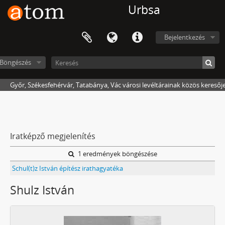
Urbsa
Bejelentkezés
Böngészés
Győr, Székesfehérvár, Tatabánya, Vác városi levéltárainak közös keresőj
Iratképző megjelenítés
1 eredmények böngészése
Schul(t)z István építész irathagyatéka
Shulz István