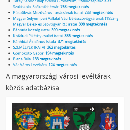
Tatay Sándor Alapítványi Gimnázium, Szakközépiskola és
Szakiskola, Székesfehérvár
768 megtekintés
Püspökvác Mezőváros Tanácsának iratai
733 megtekintés
Magyar Selyemipari Vállalat Váci Bélésszövőgyárának (1952-ig
Magyar Bélés- és Szövőgyár Rt.) iratai
398 megtekintés
Bánhida község iratai
390 megtekintés
Kisfaludi Pikéthy család iratai
386 megtekintés
Bánhidai Általános Iskola
371 megtekintés
SZEMÉLYEK IRATAI
362 megtekintés
Gömbkötő Gábor
194 megtekintés
Blaha Béla
133 megtekintés
Vác Város Levéltára
124 megtekintés
A magyarországi városi levéltárak
közös adatbázisa