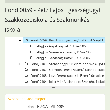
[Fond] 0051 - Győr Város Fiú Felsőkereskedelmi Iskolájának iratai, 1894–1946
Fond 0059 - Petz Lajos Egészségügyi
[Fond] 0052 - A Győri Állami Leánygimnázium iratai, 1908–1950
[Fond] 0053 - Győri Állami Révai Miklós Főreáliskola iratai, 1861–1949
Szakközépiskola és Szakmunkás
[Fond] 0055 - R.k. Tanítóképző Intézet iratai, 1878–1940
iskola
[Fond] 0056 - Állami Műszaki Középiskola Textilipari Tagozat anyakönyvei, 1947–1949
[Fond] 0058 - Rejtő Sándor Textilipari Szakközépiskola és Szakmunkásképző Iskola Iratai, 1949–2003
[Fond] 0059 - Petz Lajos Egészségügyi Szakközépiskola és Szakmunkás iskola, 1957–2006
[állag] a - Anyakönyvek, 1957–2006
[állag] b - Személyi anyagok, 1957–2006
[állag] c - Gazdasági iratok, 1957–2006
[Fond] 0101 - Szabadhegyi r. k. elemi népiskola - József Attila (Szabadhegy) Állami általános iskola iratai, 1893–1997
[Fond] 0102 - Gombos Ferenc Állami Általános Iskola iratai, 1948–1993
[Fond] 0103 - Liszt Ferenc utcai r.k. Elemi Fiúiskola iratai, 1945–1948
[Fond] 0104 - Jókai Mór Általános és Szakképző iskola iratai, 1980–2013
[Fond] 0105 - Qvantum magán szakképző iskola iratai, 1990–2013
[Fond] 0301 - Szt. Orsolyita-rendi Ipari Leányközépiskola anyakönyvei, 1923–1952
Azonosítási adatcsoport
[Fond] 0302 - Győri Magyar Állami Textilipari Szakiskola anyakönyvei, 1933–1947
[Fond] 0303 - Lukács Sándor Szakmunkásképző Iskola, 1950–1975
Jelzet
HU GyVL VIII-0059