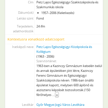
[Fond] 0300 - Kossuth Lajos Ipari Szakképző Iskola, Kollégium és Felnőttek Középiskolája iratai, 1949–1957
Cím
Petz Lajos Egészségügyi Szakközépiskola és
[Fond] 0601 - Győri Szombathelyi Szövő tanfolyam anyakönyvei, 1927–1947
Szakmunkás iskola
Dátum(ok)
[Fond] 0751 - Győr Városi Televízió iratai, 1985–1991
1957–2006 (Keletkezés)
Leírási szint
[Fond] 0752 - Petőfi Sándor Városi Művelődési Központ iratai, 1973–1995
Fond
[Fond] 0753 - A levéltár ügyviteli iratai, 1993–2010
Terjedelem,
24 ifm
[Fond] 0754 - Győr Városi Sport Igazgatóság iratai, 1971–2013
adathordozók
[fondfőcsoport] IX - Testületek, 1937–1992
Kontextusra vonatkozó adatcsoport
[fondfőcsoport] X - Egyesületek, pártok, 1827–2015
Iratképző neve
Petz Lajos Egészségügyi Középiskola és
[fondfőcsoport] XI - Gazdasági szervek, 1939–1945
Kollégium
[fondfőcsoport] XIV - Személyek, 1959–1994
(1963 - 2006)
[fondfőcsoport] XV - Gyűjtemények, 1322–2016
Szervtörténet
[fondfőcsoport] XVI - A Népköztársaság és a Tanácsköztársaság forradalmi szervei, 1919
1963-ben a Kazinczy Gimnázium kebelén belül
[fondfőcsoport] XXIII - Tanácsok, 1950–1990
és annak épületében jött létre, Kazinczy
Ferenc Gimnázium és Egészségügyi
[fondfőcsoport] XXIX - Vállalatok, 1958–1997
Szakközépiskola néven. 1986-ban önálló
[fondfőcsoport] XXXIII - Külön intézkedéssel levéltárba utalt iratok, 1895–2010
épületet kapott, melyben 600 áplónő és
[fondfőcsoport] XXXVII - Megyei jogú városi önkormányzat, 1990–1995
aszisztens képzését biztosították.(150
férőhelyes
...
»
Levéltár
Győr Megyei Jogú Város Levéltára