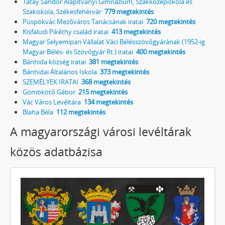
Tatay Sándor Alapítványi Gimnázium, Szakközépiskola és
Szakiskola, Székesfehérvár
779 megtekintés
Püspökvác Mezőváros Tanácsának iratai
720 megtekintés
Kisfaludi Pikéthy család iratai
413 megtekintés
Magyar Selyemipari Vállalat Váci Bélésszövőgyárának (1952-ig
Magyar Bélés- és Szövőgyár Rt.) iratai
400 megtekintés
Bánhida község iratai
381 megtekintés
Bánhidai Általános Iskola
373 megtekintés
SZEMÉLYEK IRATAI
368 megtekintés
Gömbkötő Gábor
215 megtekintés
Vác Város Levéltára
134 megtekintés
Blaha Béla
112 megtekintés
A magyarországi városi levéltárak
közös adatbázisa