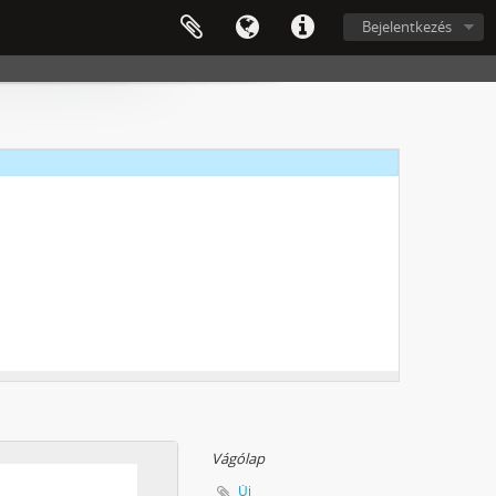
tai, 1948
Bejelentkezés
k iratai, 1948–1950
iratai, 1947–1949
i, 1946–1950
i, 1946–1950
ottságok, 1945 - 1949
Vágólap
Új