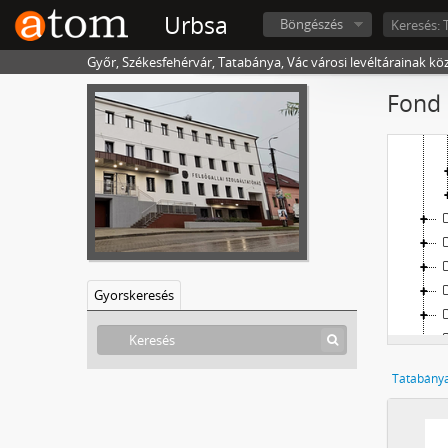
Urbsa
Böngészés
Győr, Székesfehérvár, Tatabánya, Vác városi levéltárainak kö
Fond 
Gyorskeresés
Tatabánya