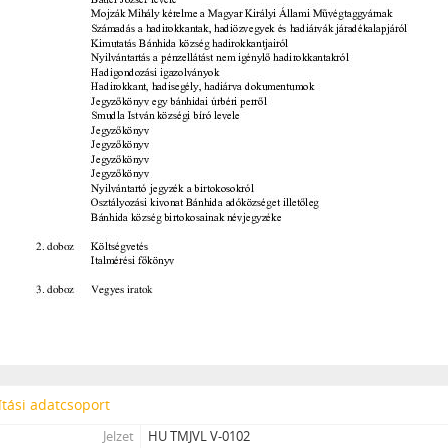
tási adatcsoport
Jelzet
HU TMJVL V-0102