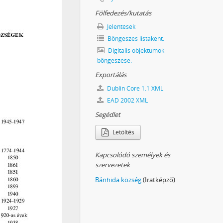
- 2014
Fölfedezés/kutatás
Jelentések
Böngészés listaként.
Digitális objektumok
böngészése.
Exportálás
Dublin Core 1.1 XML
EAD 2002 XML
Segédlet
Letöltés
Kapcsolódó személyek és
szervezetek
Bánhida község
(Iratképző)