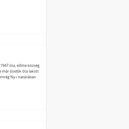
1947 óta, előtte község
 már ősidők óta lakott
 nemrég Ny-i határában