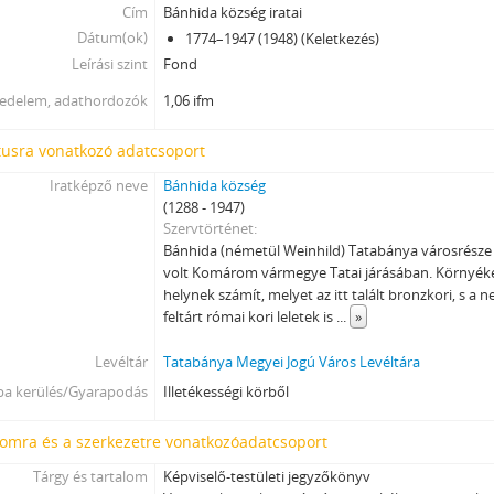
Cím
Bánhida község iratai
Dátum(ok)
1774–1947 (1948) (Keletkezés)
Leírási szint
Fond
jedelem, adathordozók
1,06 ifm
tusra vonatkozó adatcsoport
Iratképző neve
Bánhida község
(1288 - 1947)
Szervtörténet
Bánhida (németül Weinhild) Tatabánya városrésze 
volt Komárom vármegye Tatai járásában. Környéke
helynek számít, melyet az itt talált bronzkori, s a
feltárt római kori leletek is
...
»
Levéltár
Tatabánya Megyei Jogú Város Levéltára
ba kerülés/Gyarapodás
Illetékességi körből
lomra és a szerkezetre vonatkozóadatcsoport
Tárgy és tartalom
Képviselő-testületi jegyzőkönyv