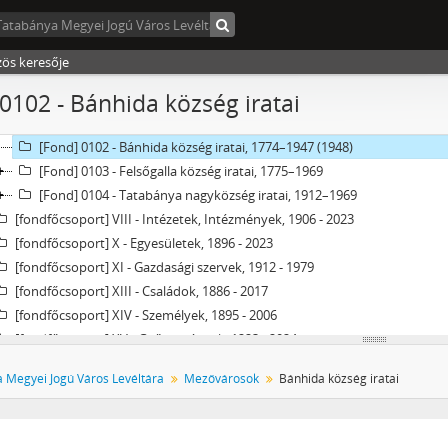
[Fond] 0085 - Tatabánya Megyei Város Közmunkaügyi Hivatalának ira
[Fond] 0086 - Tatabánya Megyei Város Iskolai Nyilvántartó Hivatalána
[Fond] 0087 - Tatabánya Megyei Város IV. ker. Iskolaigazgatóságának 
zös keresője
[Fond] 0088 - Tatabánya Megyei Város III. ker. Kirendeltségének irata
0102 - Bánhida község iratai
[Fond] 0089 - Tatabánya Megyei Város IV. ker. Kirendeltségének irata
[Fond] 0101 - Alsógalla község iratai, 1775–1948
[Fond] 0102 - Bánhida község iratai, 1774–1947 (1948)
[Fond] 0103 - Felsőgalla község iratai, 1775–1969
[Fond] 0104 - Tatabánya nagyközség iratai, 1912–1969
[fondfőcsoport] VIII - Intézetek, Intézmények, 1906 - 2023
[fondfőcsoport] X - Egyesületek, 1896 - 2023
[fondfőcsoport] XI - Gazdasági szervek, 1912 - 1979
[fondfőcsoport] XIII - Családok, 1886 - 2017
[fondfőcsoport] XIV - Személyek, 1895 - 2006
[fondfőcsoport] XV - Gyűjtemények, 1223 - 2024
[fondfőcsoport] XVII - Néphatalmi és különleges feladatokra létrejött biz
 Megyei Jogú Város Levéltára
Mezővárosok
Bánhida község iratai
[fondfőcsoport] XXIII - Tanácsok, 1946 - 2002
[fondfőcsoport] XXIV - Az államigazgatás területi szervei, 1899 - 2002
[fondfőcsoport] XXIX - Vállalatok, 1896 - 2004