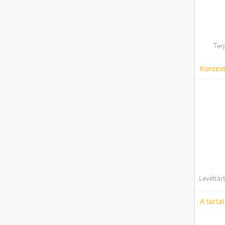
Ter
Kontex
Levéltár
A tarta