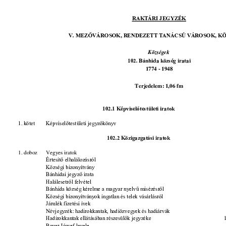
[fondfőcsoport] XXXIII - Külön intézkedéssel levéltárba utalt iratok, 1895 
[fondfőcsoport] XXXVII - MJV önkormányzatok, 1990 - 2012