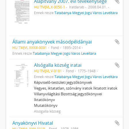
Alapítvány 2007. évi tevékenysége
HU TMJVL X-0056-1
Iratdarab
2008.04.01.
Ennek része:
Tatabánya Megyei Jogú Város Levéltára
Állami anyakönyvek másodpéldányai
HU TMJVL XXXIII-0001
Fond
1895–2014
Ennek része:
Tatabánya Megyei Jogú Város Levéltára
Alsógalla község iratai
HU TMJVL V-0101
Fond
1775–1948
Ennek része:
Tatabánya Megyei Jogú Város Levéltára
Képviselő-testületi jegyzőkönyvek
Vegyes, iktatatlan, szórvány iratok Iktatott iratok
Villanyvilágítási Bizottság jegyzőkönyvei
Iktatókönyv
Mutatókönyv
Alsógalla község
Anyakönyvi Hivatal
HU TMJVL XXIII-0110
Fond
1978–1986