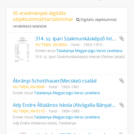
45 eredmények digitális
objektummal/tartalommal
Digitális objektummal
rendelkező találatok
314. sz. Ipari Szakmunkásképző Intézet (Fellner Jakab)
HU TMJVL VIII-0054
Fond
1953–1973
Ennek része:
Tatabánya Megyei Jogú Város Levéltára
314. sz. Ipari Szakmunkásképző Intézet (Fellner Jakab)
Ábrányi-Schotthauer(Mecskei)-család
HU TMJVL XIII-0008
Fond
1903–1961
Ennek része:
Tatabánya Megyei Jogú Város Levéltára
Ady Endre Általános Iskola (Alsógalla-Bányatelepi Elemi Népiskola; Tatabá­nya-Bányatelepi Elemi Népiskola; Ta­tabánya Ótelepi Elemi Népiskola) ira­tai
HU TMJVL VIII-0110
Fond
1909–1980
Ennek része:
Tatabánya Megyei Jogú Város Levéltára
Ady Endre Általános Iskola, Tatabánya