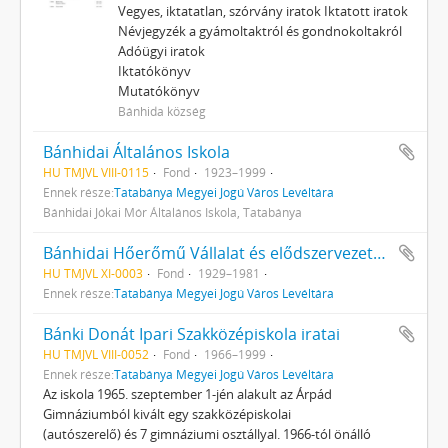
Vegyes, iktatatlan, szórvány iratok Iktatott iratok
Névjegyzék a gyámoltaktról és gondnokoltakról
Adóügyi iratok
Iktatókönyv
Mutatókönyv
Bánhida község
Bánhidai Általános Iskola
HU TMJVL VIII-0115
Fond
1923–1999
Ennek része:
Tatabánya Megyei Jogú Város Levéltára
Bánhidai Jókai Mór Általános Iskola, Tatabánya
Bánhidai Hőerőmű Vállalat és elődszervezeteinek helytörténeti gyűjteménye
HU TMJVL XI-0003
Fond
1929–1981
Ennek része:
Tatabánya Megyei Jogú Város Levéltára
Bánki Donát Ipari Szakközépiskola iratai
HU TMJVL VIII-0052
Fond
1966–1999
Ennek része:
Tatabánya Megyei Jogú Város Levéltára
Az iskola 1965. szeptember 1-jén alakult az Árpád
Gimnáziumból kivált egy szakközépiskolai
(autószerelő) és 7 gimnáziumi osztállyal. 1966-tól önálló