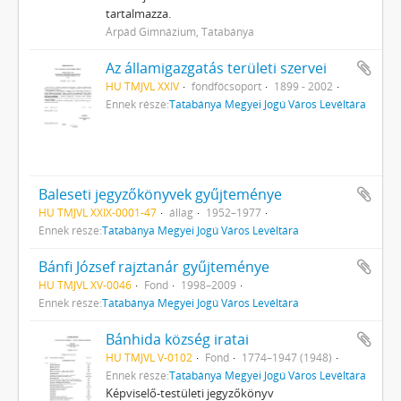
tartalmazza.
Árpád Gimnázium, Tatabánya
Az államigazgatás területi szervei
HU TMJVL XXIV
fondfőcsoport
1899 - 2002
Ennek része:
Tatabánya Megyei Jogú Város Levéltára
Baleseti jegyzőkönyvek gyűjteménye
HU TMJVL XXIX-0001-47
állag
1952–1977
Ennek része:
Tatabánya Megyei Jogú Város Levéltára
Bánfi József rajztanár gyűjteménye
HU TMJVL XV-0046
Fond
1998–2009
Ennek része:
Tatabánya Megyei Jogú Város Levéltára
Bánhida község iratai
HU TMJVL V-0102
Fond
1774–1947 (1948)
Ennek része:
Tatabánya Megyei Jogú Város Levéltára
Képviselő-testületi jegyzőkönyv