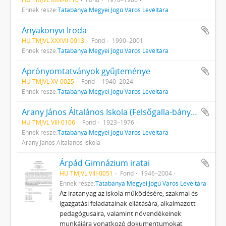
Ennek része:
Tatabánya Megyei Jogú Város Levéltára
Anyakönyvi Iroda
HU TMJVL XXXVII-0013
Fond
1990–2001
Ennek része:
Tatabánya Megyei Jogú Város Levéltára
Aprónyomtatványok gyűjteménye
HU TMJVL XV-0025
Fond
1940–2024
Ennek része:
Tatabánya Megyei Jogú Város Levéltára
Arany János Általános Iskola (Felsőgalla-bányatelep
HU TMJVL VIII-0106
Fond
1923–1976
Ennek része:
Tatabánya Megyei Jogú Város Levéltára
Arany János Általános Iskola
Árpád Gimnázium iratai
HU TMJVL VIII-0051
Fond
1946–2004
Ennek része:
Tatabánya Megyei Jogú Város Levéltára
Az iratanyag az iskola működésére, szakmai és
igazgatási feladatainak ellátására, alkalmazott
pedagógusaira, valamint növendékeinek
munkájára vonatkozó dokumentumokat