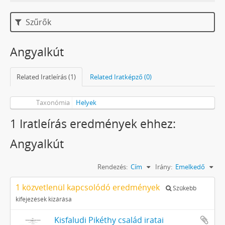
Szűrők
Angyalkút
Related Iratleírás (1)
Related Iratképző (0)
Taxonómia
Helyek
1 Iratleírás eredmények ehhez:
Angyalkút
Rendezés:
Cím
Irány:
Emelkedő
1 közvetlenül kapcsolódó eredmények
Szűkebb
kifejezések kizárása
Kisfaludi Pikéthy család iratai