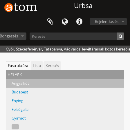
Urbsa
Bejelentkezés
Böngészés
Győr, Székesfehérvár, Tatabánya, Vác városi levéltárainak közös keresőj
Fastruktúra
Lista
Keresés
helyek
Angyalkút
Budapest
Enying
Felsőgalla
Gyirmót
...