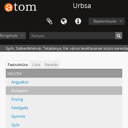
Urbsa
Bejelentkezés
Böngészés
Győr, Székesfehérvár, Tatabánya, Vác városi levéltárainak közös keresőj
Fastruktúra
Lista
Keresés
helyek
Angyalkút
Budapest
Enying
Felsőgalla
Gyirmót
Győr