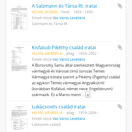
A Salzmann és Társa Rt. iratai
HU VVL XI-0005
Fond
1933 - 1950
Ennek része:
Vác Város Levéltára
Salzmann és Társa Rt.
Kisfaludi Pikéthy család iratai
HU VVL XIII-0001-b
állag
1854–2002
Ennek része:
Vác Város Levéltára
A Borovszky Samu által szerkesztett Magyarország
vármegyéi és Városai című sorozat Temes
Vármegye kötete szerint a Pikéthy (Pigethy) család
az egykori Temes vármegyei Angyalkútról
(korábban Kisfalud, német neve: Engelsbrunn)
származik. Ez a Maros menti
...
»
Lukácsovits család iratai
HU VVL XIII-0001-d
állag
1919–2004
Ennek része:
Vác Város Levéltára
Lukásovits család