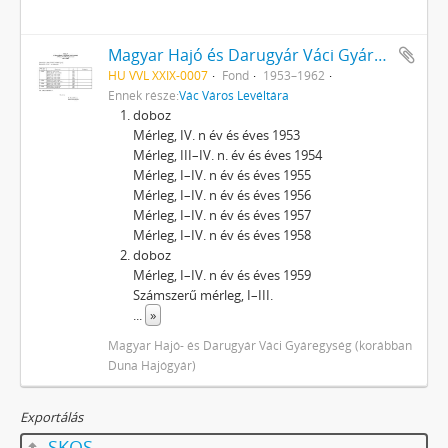
Magyar Hajó és Darugyár Váci Gyárának (1962-ig Dunai Hajógyár) iratai
HU VVL XXIX-0007
Fond
1953–1962
Ennek része:
Vác Város Levéltára
doboz
Mérleg, IV. n év és éves 1953
Mérleg, III–IV. n. év és éves 1954
Mérleg, I–IV. n év és éves 1955
Mérleg, I–IV. n év és éves 1956
Mérleg, I–IV. n év és éves 1957
Mérleg, I–IV. n év és éves 1958
doboz
Mérleg, I–IV. n év és éves 1959
Számszerű mérleg, I–III.
...
»
Magyar Hajó- és Darugyár Váci Gyáregység (korábban
Duna Hajógyár)
Exportálás
SKOS