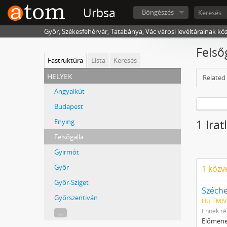
Urbsa
Böngészés
Győr, Székesfehérvár, Tatabánya, Vác városi levéltárainak kö
Felső
Fastruktúra
Lista
Keresés
helyek
Related 
Angyalkút
Budapest
Enying
1 Ira
Felsőgalla
Gyirmót
Győr
1 közv
Győr-Sziget
Széche
Győrszentiván
HU TMJVL
Ennek ré
...
Előmenet