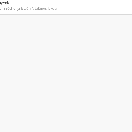
nyvek
ai Széchenyi István Általános Iskola