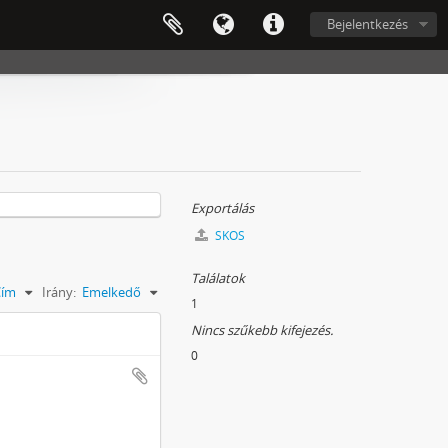
Bejelentkezés
Exportálás
SKOS
Találatok
Cím
Irány:
Emelkedő
1
Nincs szűkebb kifejezés.
0