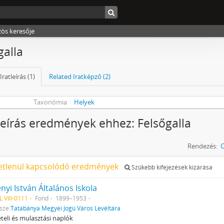
zös keresője
galla
Iratleírás (1)
Related Iratképző (2)
Taxonómia
Helyek
tleírás eredmények ehhez: Felsőgalla
Rendezés:
etlenül kapcsolódó eredmények
Szűkebb kifejezések kizárása
nyi István Általános Iskola
 VIII-0111
Fond
1899–1953
sze:
Tatabánya Megyei Jogú Város Levéltára
eli és mulasztási naplók