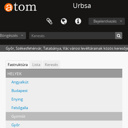
Urbsa
Bejelentkezés
Böngészés
Győr, Székesfehérvár, Tatabánya, Vác városi levéltárainak közös keresőj
Fastruktúra
Lista
Keresés
helyek
Angyalkút
Budapest
Enying
Felsőgalla
Gyirmót
Győr