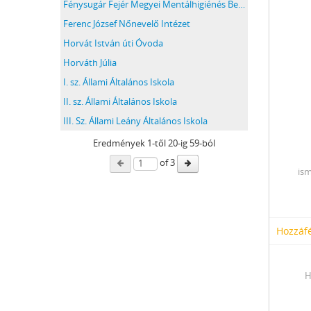
Fénysugár Fejér Megyei Mentálhigiénés Betegek Egyesülete
Ferenc József Nőnevelő Intézet
Horvát István úti Óvoda
Horváth Júlia
I. sz. Állami Általános Iskola
II. sz. Állami Általános Iskola
III. Sz. Állami Leány Általános Iskola
Eredmények
1
-től
20
-ig 59-ból
of 3
ism
Hozzáfé
H