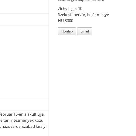
Zichy Liget 10.
Székesfehérvár, Fejér megye
HU 8000
Honlap
Email
ebruár 15-én alakult újjá,
véltári intézmények közül
ronázóváros, szabad királyi