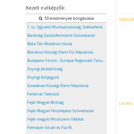
Kezelt iratképzők:
59 eredmények böngészése
Kapcsol
1. sz. Ügyvédi Munkaközösség, Székesfehérvár
Barátság Garázsfenntartó Szövetkezet
Béke Téri Általános Iskola
Belvárosi Községi Elemi Fiú Népiskola
Budapest Fórum - Európai Regionális Tanulmányok Hálózata
Enyingi Járásbíróság
Enyingi Közjegyző
Ezredéves Községi Elemi Népiskola
Fehérvár Televízió
Fejér Megyei Bíróság
Leírási
Fejér Megyei Fényképész Szövetkezet
Fejér megyei Moziüzemi Vállalat
Felmayer István és Fiai Rt.