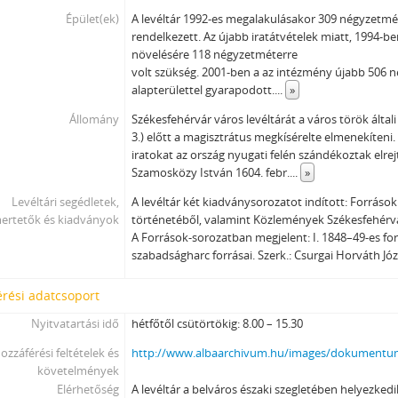
Épület(ek)
A levéltár 1992-es megalakulásakor 309 négyzetmét
rendelkezett. Az újabb iratátvételek miatt, 1994-be
növelésére 118 négyzetméterre
volt szükség. 2001-ben a az intézmény újabb 506 
alapterülettel gyarapodott.
...
»
Állomány
Székesfehérvár város levéltárát a város török általi 
3.) előtt a magisztrátus megkísérelte elmenekíteni. 
iratokat az ország nyugati felén szándékoztak elrejt
Szamosközy István 1604. febr.
...
»
Levéltári segédletek,
A levéltár két kiadványsorozatot indított: Forráso
ertetők és kiadványok
történetéből, valamint Közlemények Székesfehérv
A Források-sorozatban megjelent: I. 1848–49-es fo
szabadságharc forrásai. Szerk.: Csurgai Horváth Jó
rési adatcsoport
Nyitvatartási idő
hétfőtől csütörtökig: 8.00 – 15.30
ozzáférési feltételek és
http://www.albaarchivum.hu/images/dokumentu
követelmények
Elérhetőség
A levéltár a belváros északi szegletében helyezkedik