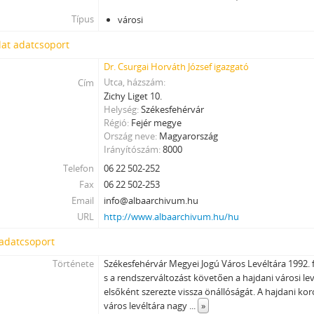
Típus
városi
at adatcsoport
Dr. Csurgai Horváth József igazgató
Utca, házszám
Cím
Zichy Liget 10.
Helység
Székesfehérvár
Régió
Fejér megye
Ország neve
Magyarország
Irányítószám
8000
Telefon
06 22 502-252
Fax
06 22 502-253
Email
info@albaarchivum.hu
URL
http://www.albaarchivum.hu/hu
 adatcsoport
Története
Székesfehérvár Megyei Jogú Város Levéltára 1992. f
s a rendszerváltozást követően a hajdani városi le
elsőként szerezte vissza önállóságát. A hajdani ko
város levéltára nagy
...
»