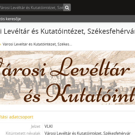
zös keresője
i Levéltár és Kutatóintézet, Székesfehérvá
Városi Levéltár és Kutatóintézet, Székesfehérvár
tási adatcsoport
Jelzet
VLKI
Kitüntetett névalak
Városi Levéltár és Kutatóintézet, Székesfehérvár