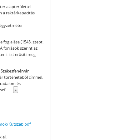
er alapterülettel
n a raktárkapacitás
négyzetméter
elfoglalása (1543. szept.
A források szerint az
eni. Ezt erősíti meg
k Székesfehérvár
ár történetéből címmel.
rradalom és
zsef –
...
»
mok/Kutszab.pdf
 el.