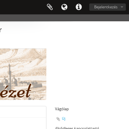
Bejelentkezés
r
Vágólap
Új
Elsődleges kapcsolattartó