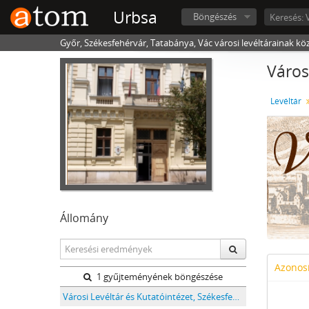
Urbsa
Böngészés
Győr, Székesfehérvár, Tatabánya, Vác városi levéltárainak kö
Város
Levéltár
Állomány
Azonosí
1 gyűjteményének böngészése
Városi Levéltár és Kutatóintézet, Székesfehérvár