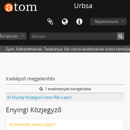
Urbsa
Bejelentkezés
Böngészés
Győr, Székesfehérvár, Tatabánya, Vác városi levéltárainak közös keresőj
Iratképző megjelenítés
1 eredmények böngészése
Az Enyingi Közjegyző iratai (Rác Lajos)
Enyingi Közjegyző
Azonosítási adatcsoport