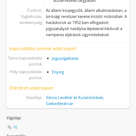
átszervezése tárgyában
Funkció,
Az állami közjegyzők, állami alkalmazásban, a
foglalkozás,
bírósági rendszer keretei között működtek. A
tevékenység
hatáskörük az 1952-ben elfogadott
jogszabályok hatályba lépésével kibővült a
nemperes eljárások ügyintézésével.
Kapcsolódási pontok adatcsoport
Téma kapcsolódási
Jogszolgáltatás
pontok
Hely kapcsolódási
Enying
pontok
Ellenőrző adatcsoport
Kezelője:
Városi Levéltár és Kutatóintézet,
Székesfehérvár
Vágólap
Új