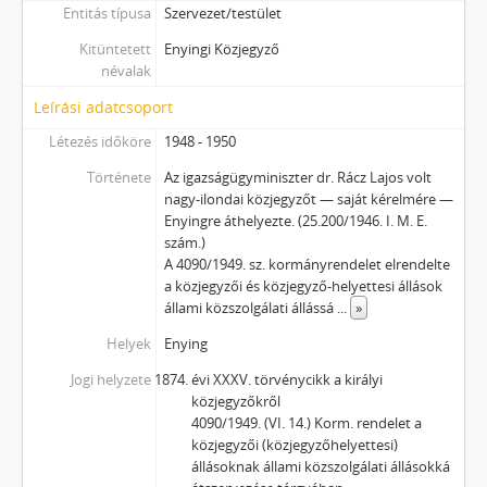
Entitás típusa
Szervezet/testület
Kitüntetett
Enyingi Közjegyző
névalak
Leírási adatcsoport
Létezés időköre
1948 - 1950
Története
Az igazságügyminiszter dr. Rácz Lajos volt
nagy-ilondai közjegyzőt — saját kérelmére —
Enyingre áthelyezte. (25.200/1946. I. M. E.
szám.)
A 4090/1949. sz. kormányrendelet elrendelte
a közjegyzői és közjegyző-helyettesi állások
állami közszolgálati állássá
...
»
Helyek
Enying
Jogi helyzete
évi XXXV. törvénycikk a királyi
közjegyzőkről
4090/1949. (VI. 14.) Korm. rendelet a
közjegyzői (közjegyzőhelyettesi)
állásoknak állami közszolgálati állásokká