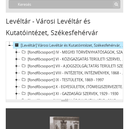
Levéltár - Városi Levéltár és
Kutatóintézet, Székesfehérvár
[Levéltár] Városi Levéltár és Kutatóintézet, Székesfehérvár, 1688 - 2019
[fondfőcsoport] IV - MEGYEI TÖRVÉNYHATÓSÁGOK, SZABAD KIRÁLYI VÁROSOK ÉS TÖRVÉNYHATÓSÁGI JOGÚ VÁROSOK, 1688 - 1950
[fondfőcsoport] VI - KÖZIGAZGATÁS TERÜLETI SZERVEI, 1900 - 1940
[fondfőcsoport] VII - A JOGSZOLGÁLTATÁS TERÜLETI SZERVEI, 1876 - 1949
[fondfőcsoport] VIII - INTÉZETEK, INTÉZMÉNYEK, 1868 - 2019
[fondfőcsoport] IX - TESTÜLETEK, 1869 - 1997
[fondfőcsoport] X - EGYESÜLETEK, (TÖMEG)SZERVEZETEK, PÁRTOK, 1948 - 2012
[fondfőcsoport] XI - GAZDASÁGI SZERVEK, 1929 - 1930
[fondfőcsoport] XIII - CSALÁDOK IRATAI, 1715 - 2015
[fondfőcsoport] XIV - SZEMÉLYEK IRATAI, 1822 - 2012
[fondfőcsoport] XV - GYŰJTEMÉNYEK, 1701 - 2017
[fondfőcsoport] XVI - TANÁCSKÖZTÁRSASÁG IRATAI, 1919
[fondfőcsoport] XVII - NÉPHATALMI ÉS KÜLÖNLEGES FELADATOKRA LÉTREJÖTT BIZOTTSÁGOK, 1945 - 1971