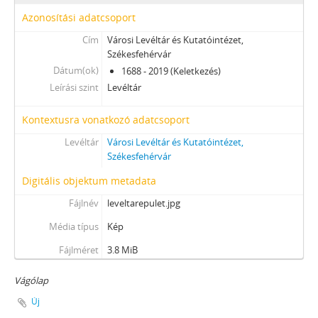
Azonosítási adatcsoport
Cím
Városi Levéltár és Kutatóintézet,
Székesfehérvár
Dátum(ok)
1688 - 2019 (Keletkezés)
Leírási szint
Levéltár
Kontextusra vonatkozó adatcsoport
Levéltár
Városi Levéltár és Kutatóintézet,
Székesfehérvár
Digitális objektum metadata
Fájlnév
leveltarepulet.jpg
Média típus
Kép
Fájlméret
3.8 MiB
Vágólap
Új