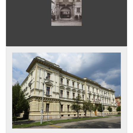
[fondfőcsoport] XXIII - SZÉKESFEHÉRVÁR JÁRÁSI JOGÚ VÁROS TANÁCSA LEVÉLTÁRA, 1950–1989 (1990)
[fondfőcsoport] XXIV - AZ ÁLLAMIGAZGATÁS TERÜLETI SZERVEI, 1960 - 2000
[fondfőcsoport] XXV - A JOGSZOLGÁLTATÁS TERÜLETI SZERVEI, 1944 - 1991
[fondfőcsoport] XXIX - VÁLLALATOK IRATAI, 1921 - 2012
[fondfőcsoport] XXX - SZÖVETKEZETEK, 1960 - 2012
[fondfőcsoport] XXXIII - LEVÉLTÁRI KEZELÉSRE UTALT IRATOK, 1815–2015
[fondfőcsoport] XXXV - MSZMP ARCHÍVUMOK, 1970–1988
[fondfőcsoport] XXXVII - MEGYEI JOGÚ VÁROS, 1990–2017