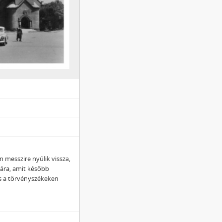
 messzire nyúlik vissza,
akára, amit később
ás a törvényszékeken