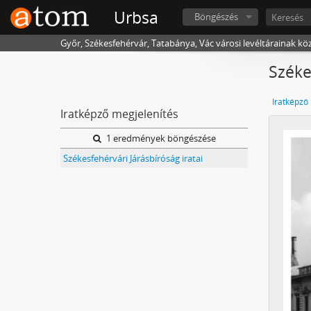
Urbsa
Böngészés
Győr, Székesfehérvár, Tatabánya, Vác városi levéltárainak kö
Széke
Iratképző
Iratképző megjelenítés
1 eredmények böngészése
Székesfehérvári Járásbíróság iratai