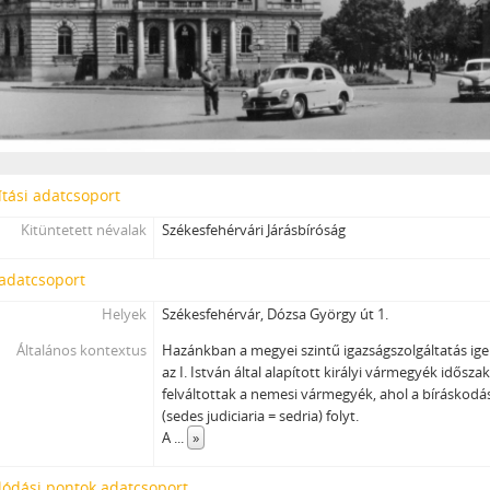
tási adatcsoport
Kitüntetett névalak
Székesfehérvári Járásbíróság
 adatcsoport
Helyek
Székesfehérvár, Dózsa György út 1.
Általános kontextus
Hazánkban a megyei szintű igazságszolgáltatás igen
az I. István által alapított királyi vármegyék idősz
felváltottak a nemesi vármegyék, ahol a bíráskod
(sedes judiciaria = sedria) folyt.
A
...
»
lódási pontok adatcsoport