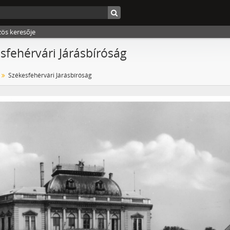
zös keresője
sfehérvári Járásbíróság
Székesfehérvári Járásbíróság