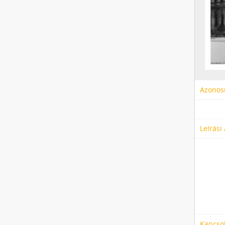
Azonosí
Leírási
Kapcso