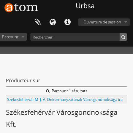
Urbsa
Ouverture de session
Parcourir
Producteur sur
Parcourir 1 résultats
Székesfehérvár M. J. V. Önkormányzatának Városgondnoksága iratai
Székesfehérvár Városgondnoksága
Kft.