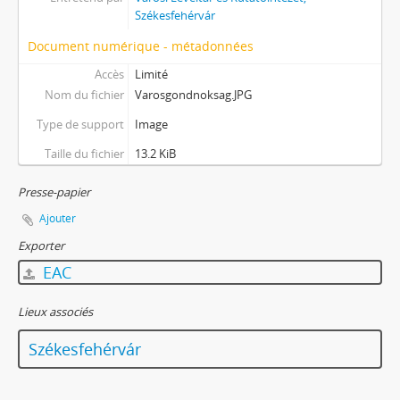
Székesfehérvár
Document numérique - métadonnées
Accès
Limité
Nom du fichier
Varosgondnoksag.JPG
Type de support
Image
Taille du fichier
13.2 KiB
Presse-papier
Ajouter
Exporter
EAC
Lieux associés
Székesfehérvár