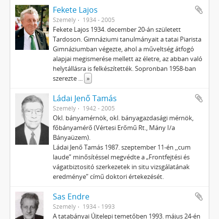
Fekete Lajos
Személy
1934 - 2005
Fekete Lajos 1934. december 20-án született
Tardoson. Gimnáziumi tanulmányait a tatai Piarista
Gimnáziumban végezte, ahol a műveltség átfogó
alapjai megismerése mellett az életre, az abban való
helytállásra is felkészítették. Sopronban 1958-ban
szerezte
...
»
Ládai Jenő Tamás
Személy
1942 - 2005
Okl. bányamérnök, okl. bányagazdasági mérnök,
főbányamérő (Vértesi Erőmű Rt., Mány I/a
Bányaüzem).
Ládai Jenő Tamás 1987. szeptember 11-én ,,cum
laude” minősítéssel megvédte a „Frontfejtési és
vágatbiztositó szerkezetek in situ vizsgálatának
eredménye” című doktori értekezését.
Sas Endre
Személy
1934 - 1993
A tatabányai Újtelepi temető­ben 1993. május 24-én