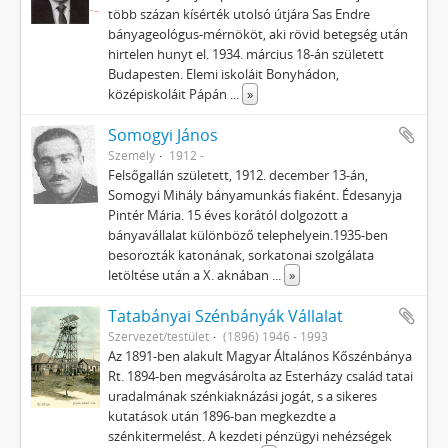
több százan kísérték utolsó útjára Sas Endre
bányageológus-mérnököt, aki rövid betegség után
hir­telen hunyt el. 1934. március 18-án született
Budapesten. Elemi iskoláit Bonyhádon,
középiskoláit Pápán
...
»
Somogyi János
Személy
1912 -
Felsőgallán született, 1912. december 13-án,
Somogyi Mihály bányamunkás fiaként. Édesanyja
Pintér Mária. 15 éves korától dolgozott a
bányavállalat különböző telephelyein.1935-ben
besorozták katonának, sorkatonai szolgálata
letöltése után a X. aknában
...
»
Tatabányai Szénbányák Vállalat
Szervezet/testület
(1896) 1946 - 1993
Az 1891-ben alakult Magyar Általános Kőszénbánya
Rt. 1894-ben megvásárolta az Esterházy család tatai
uradalmának szénkiaknázási jogát, s a sikeres
kutatások után 1896-ban megkezdte a
szénkitermelést. A kezdeti pénzügyi nehézségek