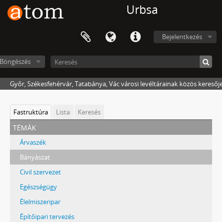
Urbsa
Bejelentkezés
Böngészés
Győr, Székesfehérvár, Tatabánya, Vác városi levéltárainak közös keresőj
Fastruktúra
Lista
Keresés
témák
Árvaszék
Bányászat
Civil szervezet
Egészségügy
Élelmiszeripar
Építőipari tervezés