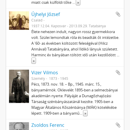
miatt csak külföldi tőke
...
»
Újhelyi József
Család
1937.12.04. Kaposvár - 2013.09.29. Tatabánya
Élete nehezen indult, nagyon rossz gyermekkora
volt. Szülei lemondtak róla és beadták őt intézetbe.
A '60- as években költözött feleségéval (Hilcz
Annával) Tatabányára, ahol Ildikó lányuk született.
Harminc év bányában töltött idő után kezdődött
...
»
Vizer Vilmos
Személy
1873 - 1945
Pécs, 1873. nov. 18. – Bp., 1945. márc. 15.,
bányamérnök. Oklevelét 1895-ben a selmecbányai
akadémián nyerte. Pályáját a Dunagőzhajózási
Társaság szénbányászatánál kezdte. 1905-ben a
Magyar Általános Kőszénbánya (MÁK) kötelékébe
lépett. 1909-ben a bányamű
...
»
Zsoldos Ferenc