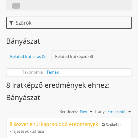
...
Szűrők
Bányászat
Related Iratleírás (5)
Related Iratképző (8)
Taxonómia
Témák
8 Iratképző eredmények ehhez:
Bányászat
Rendezés:
Név
Irány:
Emelkedő
8 közvetlenül kapcsolódó eredmények
Szűkebb
kifejezések kizárása