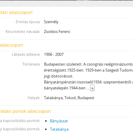
tási adatcsoport
Entitás típusa
Személy
Kitüntetett névalak
Zsoldos Ferenc
 adatcsoport
Létezés időköre
1906 - 2007
Története
Budapesten született. A csongrási reálgimnáziumb
érettségizett.1925-ben. 1929-ben a Szegedi Tudo
jogi doktorátust.
Bányatárspénztári tiszviselő1934. szeptemberétől
bányatelepén.1944-ben
...
»
Helyek
Tatabánya, Tokod, Budapest
lódási pontok adatcsoport
a kapcsolódási pontok
Bányászat
y kapcsolódási pontok
Tatabánya