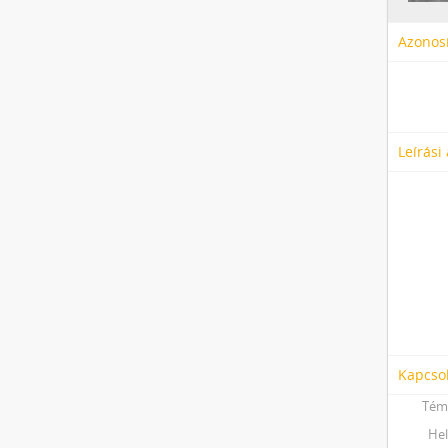
Azonosí
Leírási
Kapcso
Tém
Hel