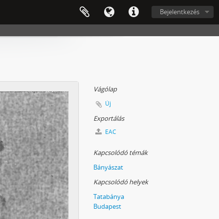
Bejelentkezés
Vágólap
Új
Exportálás
EAC
Kapcsolódó témák
Bányászat
Kapcsolódó helyek
Tatabánya
Budapest