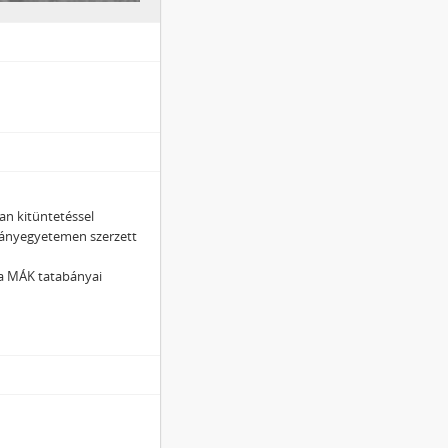
an kitüntetéssel
mányegyetemen szerzett
 a MÁK tatabányai