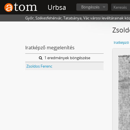
Urbsa
Böngészés
Győr, Székesfehérvár, Tatabánya, Vác városi levéltárainak kö
Zsold
Iratképző
Iratképző megjelenítés
1 eredmények böngészése
Zsoldos Ferenc