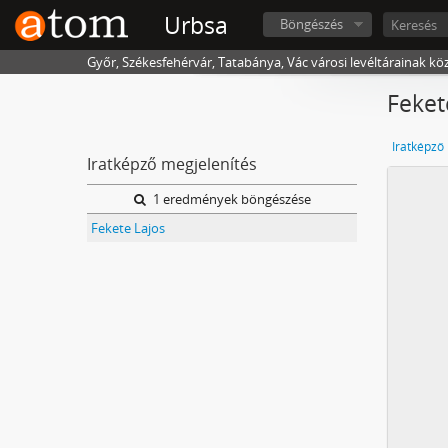
Urbsa
Böngészés
Győr, Székesfehérvár, Tatabánya, Vác városi levéltárainak kö
Feket
Iratképző
Iratképző megjelenítés
1 eredmények böngészése
Fekete Lajos