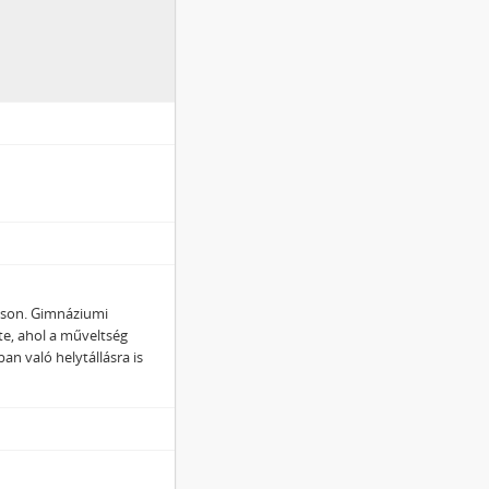
oson. Gimnáziumi
te, ahol a műveltség
an való helytállásra is