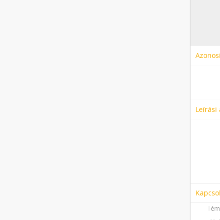
Azonosí
Leírási
Kapcso
Tém