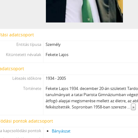
tási adatcsoport
Entitás típusa
Személy
Kitüntetett névalak
Fekete Lajos
 adatcsoport
Létezés időköre
1934 - 2005
Története
Fekete Lajos 1934. december 20-án született Tard
tanulmányait a tatai Piarista Gimnáziumban végez
átfogó alapjai megismerése mellett az életre, az abb
felkészítették. Sopronban 1958-ban szerezte
...
»
lódási pontok adatcsoport
a kapcsolódási pontok
Bányászat