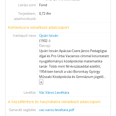
Leírási szint
[fondfőcsoport] XXX - SZÖVETKEZETEK, 1949–2015
Fond
[fondfőcsoport] XXXVII - MEGYEI JOGÚ VÁROSI, VÁROSI ÉS KÖZSÉGI ÖNKORMÁNYZATOK, 1989–2014
Terjedelem,
0,72 ifm
adathordozók
Kontextusra vonatkozó adatcsoport
Iratképző neve
Újvári István
(1932 -)
Életrajz
Ujvári István Apáczai-Csere János Pedagógiai
díjjal és Pro Urbe Vaciensis címmel kitüntetett
nyugállományú középiskolai matematika
tanár. Több mint fél évszázaddal ezelőtt,
1954-ben került a váci Boronkay György
Műszaki Középiskola és Gimnázium jogelő
...
»
Levéltár
Vác Város Levéltára
A hozzáférésre és használatra vonatkozó adatcsoport
Generált segédlet
vac-varos-leveltara.pdf