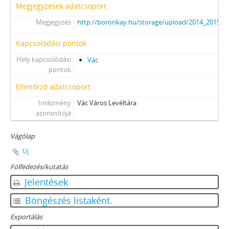
Megjegyzések adatcsoport
Megjegyzés
http://boronkay.hu/storage/upload/2014_2015/D
Kapcsolódási pontok
Hely kapcsolódási
Vác
pontok
Ellenőrző adatcsoport
Intézmény
Vác Város Levéltára
azonosítója
Vágólap
Új
Fölfedezés/kutatás
Jelentések
Böngészés listaként.
Exportálás