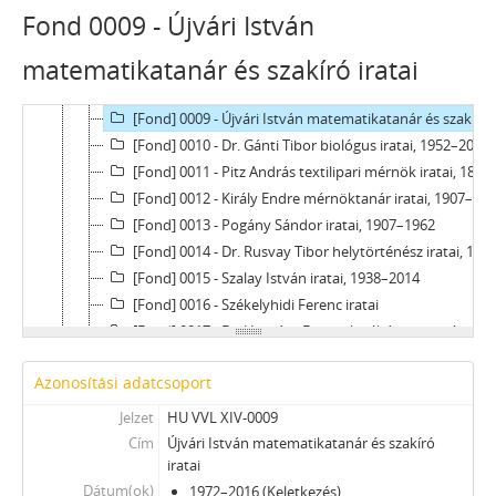
[Fond] 0005 - Dr. Kristóf Béla polgármester iratai, 1990–1993
Fond 0009 - Újvári István
[Fond] 0006 - Dr. Sápi Vilmos történész iratai, 20. század
matematikatanár és szakíró iratai
[Fond] 0007 - Szarka Gyula történész iratai, 1922–1968
[Fond] 0008 - Dr. Freysinger Lajos váci, dr. Gramling László, dr. Mikó Kálmán és dr. Janits György vámosmikolai közjegyző iratai, 1875–1946
[Fond] 0009 - Újvári István matematikatanár és szakíró iratai, 1972–2016
[Fond] 0010 - Dr. Gánti Tibor biológus iratai, 1952–2008
[Fond] 0011 - Pitz András textilipari mérnök iratai, 1892–1992
[Fond] 0012 - Király Endre mérnöktanár iratai, 1907–1957
[Fond] 0013 - Pogány Sándor iratai, 1907–1962
[Fond] 0014 - Dr. Rusvay Tibor helytörténész iratai, 1980–1990
[Fond] 0015 - Szalay István iratai, 1938–2014
[Fond] 0016 - Székelyhidi Ferenc iratai
[Fond] 0017 - Dr. Horváth Ferenc levéltár-igazgató iratai
[fondfőcsoport] XV - GYŰJTEMÉNYEK, 1074–2016
Azonosítási adatcsoport
[fondfőcsoport] XVI - A NÉPKÖZTÁRSASÁG ÉS A TANÁCSKÖZTÁRSASÁG FORRADALMI SZERVEI, 1919
[fondfőcsoport] XVII - NÉPHATALMI ÉS KÜLÖNLEGES FELADATOKRA LÉTREJÖTT BIZOTTSÁGOK, 1945–1990
Jelzet
HU VVL XIV-0009
[fondfőcsoport] XXIII - TANÁCSOK, 1945–1990
Cím
Újvári István matematikatanár és szakíró
[fondfőcsoport] XXIV - AZ ÁLLAMIGAZGATÁS TERÜLETI SZERVEI, 1952–1991
iratai
Dátum(ok)
[fondfőcsoport] XXIX - GAZDASÁGI SZERVEK, 1946–2010
1972–2016 (Keletkezés)