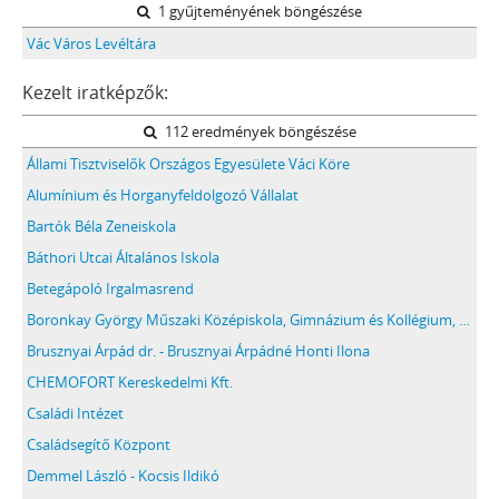
1 gyűjteményének böngészése
Vác Város Levéltára
Kezelt iratképzők:
112 eredmények böngészése
Állami Tisztviselők Országos Egyesülete Váci Köre
Alumínium és Horganyfeldolgozó Vállalat
Bartók Béla Zeneiskola
Báthori Utcai Általános Iskola
Betegápoló Irgalmasrend
Boronkay György Műszaki Középiskola, Gimnázium és Kollégium, Vác
Brusznyai Árpád dr. - Brusznyai Árpádné Honti Ilona
CHEMOFORT Kereskedelmi Kft.
Családi Intézet
Családsegítő Központ
Demmel László - Kocsis Ildikó