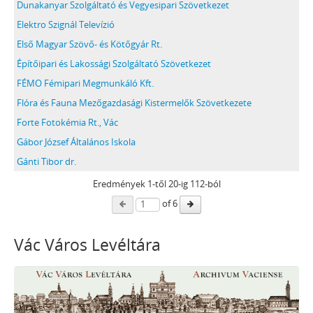
Dunakanyar Szolgáltató és Vegyesipari Szövetkezet
Elektro Szignál Televízió
Első Magyar Szövő- és Kötőgyár Rt.
Építőipari és Lakossági Szolgáltató Szövetkezet
FÉMO Fémipari Megmunkáló Kft.
Flóra és Fauna Mezőgazdasági Kistermelők Szövetkezete
Forte Fotokémia Rt., Vác
Gábor József Általános Iskola
Gánti Tibor dr.
Eredmények
1
-től
20
-ig 112-ból
of 6
Vác Város Levéltára