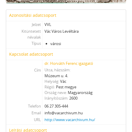
Azonosítási adatcsoport
Jelzet
VVL
Kitüntetett
Vác Város Levéltára
névalak
Típus
városi
Kapcsolat adatcsoport
dr. Horváth Ferenc igazgató
Utca, házszám
Cím
Múzeum u. 4.
Helység
Vác
Régió
Pest megye
Ország neve
Magyarország
Irányítószám
2600
Telefon
06 27 305-444
Email
info@vacarchivum.hu
URL
http://www.vacarchivum.hu/
Leírási adatcsoport