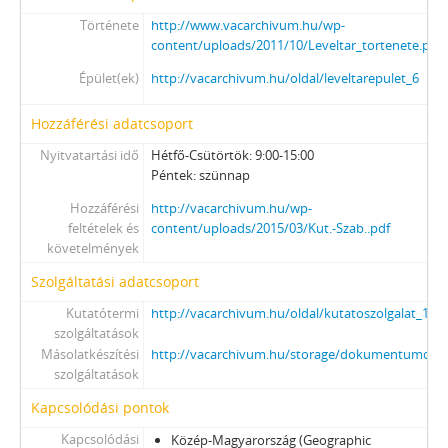
Története
http://www.vacarchivum.hu/wp-
content/uploads/2011/10/Leveltar_tortenete.pdf
Épület(ek)
http://vacarchivum.hu/oldal/leveltarepulet_6
Hozzáférési adatcsoport
Nyitvatartási idő
Hétfő-Csütörtök: 9:00-15:00
Péntek: szünnap
Hozzáférési
http://vacarchivum.hu/wp-
feltételek és
content/uploads/2015/03/Kut.-Szab..pdf
követelmények
Szolgáltatási adatcsoport
Kutatótermi
http://vacarchivum.hu/oldal/kutatoszolgalat_17
szolgáltatások
Másolatkészítési
http://vacarchivum.hu/storage/dokumentumok/Re
szolgáltatások
Kapcsolódási pontok
Kapcsolódási
Közép-Magyarország (Geographic