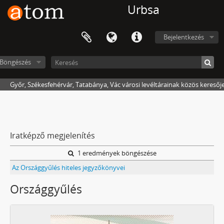
Urbsa
Bejelentkezés
Böngészés
Győr, Székesfehérvár, Tatabánya, Vác városi levéltárainak közös keresőj
Iratképző megjelenítés
1 eredmények böngészése
Az Országgyűlés hiteles jegyzőkönyvei
Országgyűlés