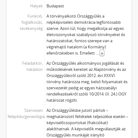
Helyek
Budapest
Funkció,
A törvényalkotó Országgyűlés a
foglalkozás,
népképviseleti demokrácia legfontosabb
tevékenység
szerve. Azon túl, hogy megalkotja az egyes
életviszonyokat szabályozó törvényeket és
határozatokat, fontos szerepe van a
végrehajtó hatalom (a Kormány)
ellenőrzésében is. Emellett
...
»
Feladatkör,
Az Országgyűlés alkotmányos jogállását és
hatáskör
működésének kereteit az Alaptörvény és az
Országgyűlésről szóló 2012. évi XXXVI.
törvény határozza meg, belső folyamatait és
szervezetét pedig az egyes házszabályi
rendelkezésekről szóló 10/2014. (II. 24.) OGY
határozat rögzíti.
Szervezeti
Az Országgyűlésbe jutott pártok –
felépítés/geneológia
meghatározott feltételek teljesülése esetén –
képviselőcsoportokat (frakciókat)
alakíthatnak. A képviselők megválasztják az
Országgyűlés munkáját irányító