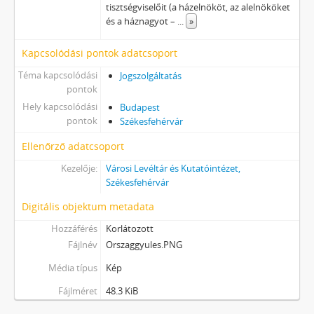
tisztségviselőit (a házelnököt, az alelnököket
és a háznagyot –
...
»
Kapcsolódási pontok adatcsoport
Téma kapcsolódási
Jogszolgáltatás
pontok
Hely kapcsolódási
Budapest
pontok
Székesfehérvár
Ellenőrző adatcsoport
Kezelője:
Városi Levéltár és Kutatóintézet,
Székesfehérvár
Digitális objektum metadata
Hozzáférés
Korlátozott
Fájlnév
Orszaggyules.PNG
Média típus
Kép
Fájlméret
48.3 KiB