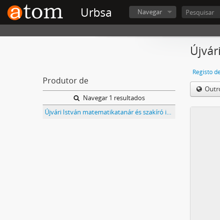
Urbsa
Navegar
Újvár
Registo d
Produtor de
Outr
Navegar 1 resultados
Újvári István matematikatanár és szakíró iratai