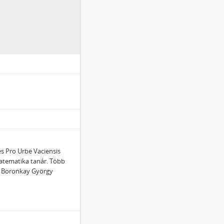
 és Pro Urbe Vaciensis
atematika tanár. Több
ci Boronkay György