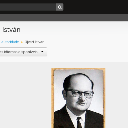
i István
e autoridade
Újvári István
os idiomas disponíveis