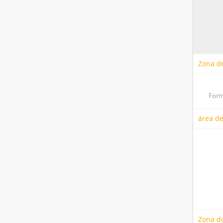
Zona de
Form
área de
Zona do