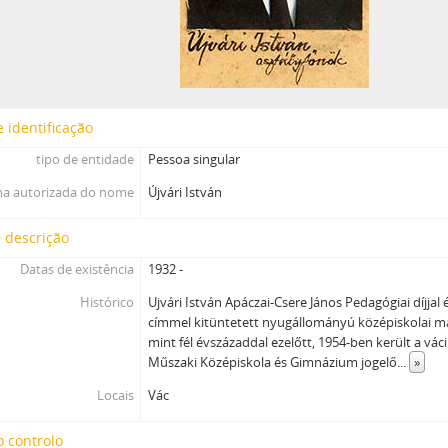
 identificação
tipo de entidade
Pessoa singular
a autorizada do nome
Újvári István
 descrição
Datas de existência
1932 -
Histórico
Ujvári István Apáczai-Csere János Pedagógiai díjjal
címmel kitüntetett nyugállományú középiskolai m
mint fél évszázaddal ezelőtt, 1954-ben került a vá
Műszaki Középiskola és Gimnázium jogelő
...
»
Locais
Vác
 controlo