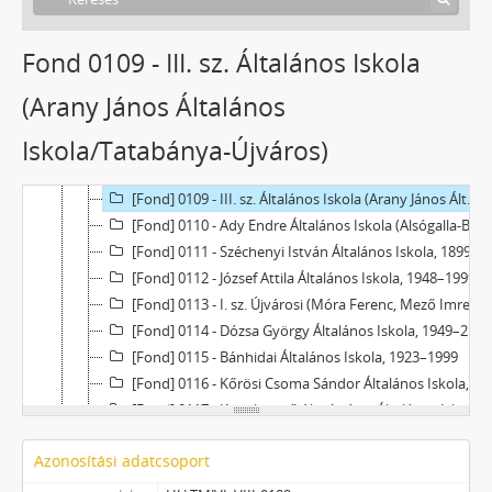
[Fond] 0102 - Kossuth Lajos Általános Iskola (Mésztelepi Osztatlan Elemi Népiskola), 1909–1982
[Fond] 0103 - MÁK Rt. Szári Elemi Népiskola, 1924–1925
Fond 0109 - III. sz. Általános Iskola
[Fond] 0104 - Körtvélyespusztai Általános Iskola, 1949–1952
[Fond] 0105 - Petőfi Sándor Általános Iskola (MÁK Rt. Újtelepi Elemi Népiskola), 1910–1972
(Arany János Általános
[Fond] 0106 - Arany János Általános Iskola (Felsőgalla-bányatelep, 1923–1976
Iskola/Tatabánya-Újváros)
[Fond] 0107 - Táncsics Mihály Általános iskola (Fel­sőgalla-Újtelepi Új Iskola; Tatabánya Újtelepi Elemi Népiskola) iratai, 1906–1982
[Fond] 0108 - II. sz. Általános Iskola, 1962–1985
[Fond] 0109 - III. sz. Általános Iskola (Arany János Általános Iskola/Tatabánya-Újváros), 1965–1996
[Fond] 0110 - Ady Endre Általános Iskola (Alsógalla-Bányatelepi Elemi Népiskola; Tatabá­nya-Bányatelepi Elemi Népiskola; Ta­tabánya Ótelepi Elemi Népiskola) ira­tai, 1909–1980
[Fond] 0111 - Széchenyi István Általános Iskola, 1899–1953
[Fond] 0112 - József Attila Általános Iskola, 1948–1999
[Fond] 0113 - I. sz. Újvárosi (Móra Ferenc, Mező Imre Általános Iskola), 1955–1994
[Fond] 0114 - Dózsa György Általános Iskola, 1949–2000
[Fond] 0115 - Bánhidai Általános Iskola, 1923–1999
[Fond] 0116 - Kőrösi Csoma Sándor Általános Iskola, 1993–1999
[Fond] 0117 - Kincskereső Alapítványi Általános Iskola, 1992–2009
[Fond] 0118 - Dolgozók Általános Iskolája, 1960–1998
Azonosítási adatcsoport
[Fond] 3601 - Napsugár Alapítványi Óvoda, 1996–2003
[Fond] 3602 - Kossuth Lajos Óvoda, 1980–1991