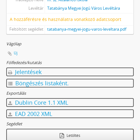
[fondfőcsoport] XIV - Személyek, 1895 - 2006
Levéltár
Tatabánya Megyei Jogú Város Levéltára
[fondfőcsoport] XV - Gyűjtemények, 1223 - 2024
[fondfőcsoport] XVII - Néphatalmi és különleges feladatokra létrejött bizottságok, 1945 - 1949
A hozzáférésre és használatra vonatkozó adatcsoport
[fondfőcsoport] XXIII - Tanácsok, 1946 - 2002
Feltöltött segédlet
tatabanya-megyei-jogu-varos-leveltara.pdf
[fondfőcsoport] XXIV - Az államigazgatás területi szervei, 1899 - 2002
[fondfőcsoport] XXIX - Vállalatok, 1896 - 2004
Vágólap
[fondfőcsoport] XXXIII - Külön intézkedéssel levéltárba utalt iratok, 1895 - 2014
Új
[fondfőcsoport] XXXVII - MJV önkormányzatok, 1990 - 2012
Fölfedezés/kutatás
Jelentések
Böngészés listaként.
Exportálás
Dublin Core 1.1 XML
EAD 2002 XML
Segédlet
Letöltés