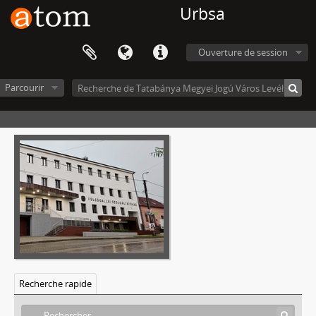
Urbsa
Tatabánya Megyei Jogú Város Levéltára
V - Mezővárosok, 1774 - 1969
Ouverture de session
[Fonds] 0071 - Tatabánya Megyei Város Képviselőtestületének iratai, 1947–1950
[Fonds] 0072 - Tatabánya Megyei Város tanácsüléseinek jegyzőkönyvei, 1947–1950
Parcourir
[Fonds] 0073 - Tatabánya Megyei Város polgármesterének iratai, 1947–1950 (1955)
[Fonds] 0074 - Tatabánya Megyei Város Árvaszékének iratai, 1947–1950
[Fonds] 0075 - Tatabánya Megyei Város Adóhivatalának iratai, 1946–1967
[Fonds] 0076 - Tatabánya Megyei Város Számvevőségének iratai, 1947–1950
[Fonds] 0077 - Tatabánya Megyei Város Javadalmi Hivatalának iratai, 1947–1949
[Fonds] 0078 - Tatabánya Megyei Város Újjáépítési Közmunkaváltságának iratai, 1947–1948
[Fonds] 0079 - Tatabánya Megyei Város Tisztiorvosi Hivatalának iratai, 1950
[Fonds] 0080 - Tatabánya Megyei Város Tervmegbízottjának iratai, 1949
[Fonds] 0081 - Tatabánya Megyei Város Főügyészének iratai, 1948–1949
[Fonds] 0082 - Tatabánya Megyei város Rendőri Büntetőbíróságának, Büntető Bírájának iratai, 1947–1950 (1953)
[Fonds] 0083 - Tatabánya Megyei Város Községi Bíróságának iratai, 1947–1950 (1952)
Recherche rapide
[Fonds] 0084 - Tatabánya Megyei Város Szociális Titkárának iratai, 1946–1950
[Fonds] 0085 - Tatabánya Megyei Város Közmunkaügyi Hivatalának iratai, 1948