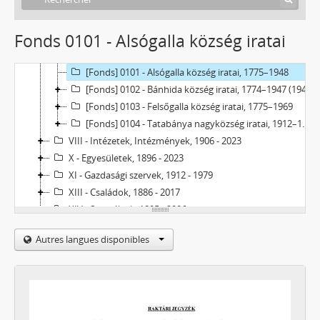
[Fonds] 0086 - Tatabánya Megyei Város Iskolai Nyilvántartó Hivatalának iratai, 1948–1950
[Fonds] 0087 - Tatabánya Megyei Város IV. ker. Iskolaigazgatóságának iratai, 1947–1949
Fonds 0101 - Alsógalla község iratai
[Fonds] 0088 - Tatabánya Megyei Város III. ker. Kirendeltségének iratai, 1946–1950
[Fonds] 0089 - Tatabánya Megyei Város IV. ker. Kirendeltségének iratai, 1946–1950
[Fonds] 0101 - Alsógalla község iratai, 1775–1948
[Fonds] 0102 - Bánhida község iratai, 1774–1947 (1948)
[Fonds] 0103 - Felsőgalla község iratai, 1775–1969
[Fonds] 0104 - Tatabánya nagyközség iratai, 1912–1969
VIII - Intézetek, Intézmények, 1906 - 2023
X - Egyesületek, 1896 - 2023
XI - Gazdasági szervek, 1912 - 1979
XIII - Családok, 1886 - 2017
XIV - Személyek, 1895 - 2006
XV - Gyűjtemények, 1223 - 2024
Autres langues disponibles
XVII - Néphatalmi és különleges feladatokra létrejött bizottságok, 1945 - 1949
XXIII - Tanácsok, 1946 - 2002
XXIV - Az államigazgatás területi szervei, 1899 - 2002
XXIX - Vállalatok, 1896 - 2004
XXXIII - Külön intézkedéssel levéltárba utalt iratok, 1895 - 2014