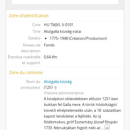
Zone d'identification
Cote
HU TMJVL V-0101
Titre
Alsógalla község iratai
Date(s)
1775–1948 (Création/Production)
Niveau de
Fonds
description
Étendue matérielle
0,64 ifm
et support
Zone du contexte
Nom du
Alsógalla község
producteur
(1251 -)
Histoire administrative
A középkori oklevelekben először 1251-ben
bukkan fel Galla neve. A török hódoltságot
követő elnéptelenedés után, a 18. században
kapott lendületet a fejlődés. Az új
földbirtokos, gróf Eszterházy József főispán
1733. februárjában fogott neki az
...
»