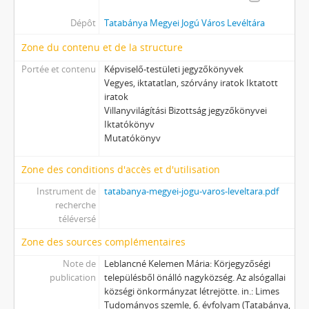
Dépôt
Tatabánya Megyei Jogú Város Levéltára
Zone du contenu et de la structure
Portée et contenu
Képviselő-testületi jegyzőkönyvek
Vegyes, iktatatlan, szórvány iratok Iktatott
iratok
Villanyvilágítási Bizottság jegyzőkönyvei
Iktatókönyv
Mutatókönyv
Zone des conditions d'accès et d'utilisation
Instrument de
tatabanya-megyei-jogu-varos-leveltara.pdf
recherche
téléversé
Zone des sources complémentaires
Note de
Leblancné Kelemen Mária: Körjegyzőségi
publication
településből önálló nagyközség. Az alsógallai
községi önkormányzat létrejötte. in.: Limes
Tudományos szemle, 6. évfolyam (Tatabánya,