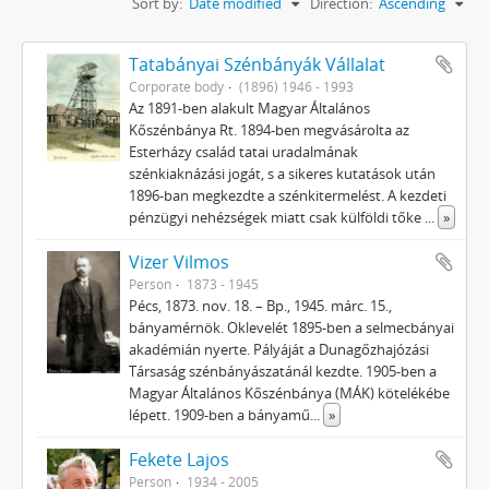
Sort by:
Date modified
Direction:
Ascending
Tatabányai Szénbányák Vállalat
Corporate body
(1896) 1946 - 1993
Az 1891-ben alakult Magyar Általános
Kőszénbánya Rt. 1894-ben megvásárolta az
Esterházy család tatai uradalmának
szénkiaknázási jogát, s a sikeres kutatások után
1896-ban megkezdte a szénkitermelést. A kezdeti
pénzügyi nehézségek miatt csak külföldi tőke
...
»
Vizer Vilmos
Person
1873 - 1945
Pécs, 1873. nov. 18. – Bp., 1945. márc. 15.,
bányamérnök. Oklevelét 1895-ben a selmecbányai
akadémián nyerte. Pályáját a Dunagőzhajózási
Társaság szénbányászatánál kezdte. 1905-ben a
Magyar Általános Kőszénbánya (MÁK) kötelékébe
lépett. 1909-ben a bányamű
...
»
Fekete Lajos
Person
1934 - 2005