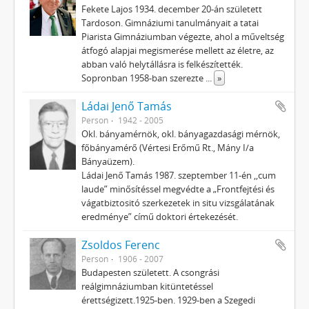
Fekete Lajos 1934. december 20-án született
Tardoson. Gimnáziumi tanulmányait a tatai
Piarista Gimnáziumban végezte, ahol a műveltség
átfogó alapjai megismerése mellett az életre, az
abban való helytállásra is felkészítették.
Sopronban 1958-ban szerezte
...
»
Ládai Jenő Tamás
Person
1942 - 2005
Okl. bányamérnök, okl. bányagazdasági mérnök,
főbányamérő (Vértesi Erőmű Rt., Mány I/a
Bányaüzem).
Ládai Jenő Tamás 1987. szeptember 11-én ,,cum
laude” minősítéssel megvédte a „Frontfejtési és
vágatbiztositó szerkezetek in situ vizsgálatának
eredménye” című doktori értekezését.
Zsoldos Ferenc
Person
1906 - 2007
Budapesten született. A csongrási
reálgimnáziumban kitüntetéssel
érettségizett.1925-ben. 1929-ben a Szegedi