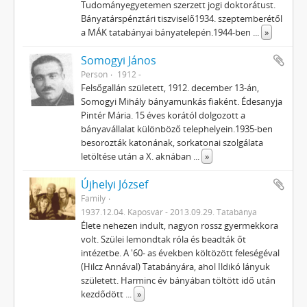
Tudományegyetemen szerzett jogi doktorátust.
Bányatárspénztári tiszviselő1934. szeptemberétől
a MÁK tatabányai bányatelepén.1944-ben
...
»
Somogyi János
Person
1912 -
Felsőgallán született, 1912. december 13-án,
Somogyi Mihály bányamunkás fiaként. Édesanyja
Pintér Mária. 15 éves korától dolgozott a
bányavállalat különböző telephelyein.1935-ben
besorozták katonának, sorkatonai szolgálata
letöltése után a X. aknában
...
»
Újhelyi József
Family
1937.12.04. Kaposvár - 2013.09.29. Tatabánya
Élete nehezen indult, nagyon rossz gyermekkora
volt. Szülei lemondtak róla és beadták őt
intézetbe. A '60- as években költözött feleségéval
(Hilcz Annával) Tatabányára, ahol Ildikó lányuk
született. Harminc év bányában töltött idő után
kezdődött
...
»