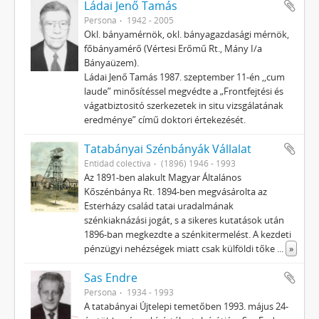
Ládai Jenő Tamás
Persona
1942 - 2005
Okl. bányamérnök, okl. bányagazdasági mérnök,
főbányamérő (Vértesi Erőmű Rt., Mány I/a
Bányaüzem).
Ládai Jenő Tamás 1987. szeptember 11-én ,,cum
laude” minősítéssel megvédte a „Frontfejtési és
vágatbiztositó szerkezetek in situ vizsgálatának
eredménye” című doktori értekezését.
Tatabányai Szénbányák Vállalat
Entidad colectiva
(1896) 1946 - 1993
Az 1891-ben alakult Magyar Általános
Kőszénbánya Rt. 1894-ben megvásárolta az
Esterházy család tatai uradalmának
szénkiaknázási jogát, s a sikeres kutatások után
1896-ban megkezdte a szénkitermelést. A kezdeti
pénzügyi nehézségek miatt csak külföldi tőke
...
»
Sas Endre
Persona
1934 - 1993
A tatabányai Újtelepi temető­ben 1993. május 24-