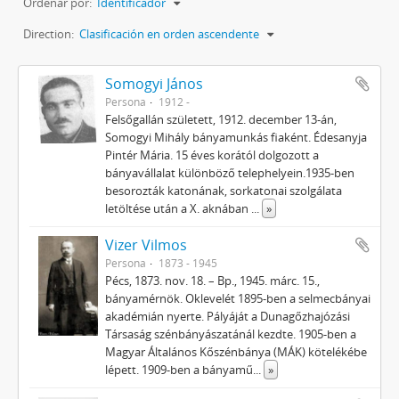
Ordenar por:
Identificador
Direction:
Clasificación en orden ascendente
Somogyi János
Persona
1912 -
Felsőgallán született, 1912. december 13-án,
Somogyi Mihály bányamunkás fiaként. Édesanyja
Pintér Mária. 15 éves korától dolgozott a
bányavállalat különböző telephelyein.1935-ben
besorozták katonának, sorkatonai szolgálata
letöltése után a X. aknában
...
»
Vizer Vilmos
Persona
1873 - 1945
Pécs, 1873. nov. 18. – Bp., 1945. márc. 15.,
bányamérnök. Oklevelét 1895-ben a selmecbányai
akadémián nyerte. Pályáját a Dunagőzhajózási
Társaság szénbányászatánál kezdte. 1905-ben a
Magyar Általános Kőszénbánya (MÁK) kötelékébe
lépett. 1909-ben a bányamű
...
»