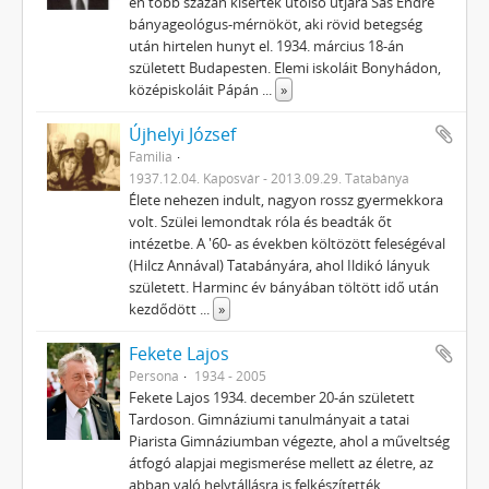
én több százan kísérték utolsó útjára Sas Endre
bányageológus-mérnököt, aki rövid betegség
után hir­telen hunyt el. 1934. március 18-án
született Budapesten. Elemi iskoláit Bonyhádon,
középiskoláit Pápán
...
»
Újhelyi József
Familia
1937.12.04. Kaposvár - 2013.09.29. Tatabánya
Élete nehezen indult, nagyon rossz gyermekkora
volt. Szülei lemondtak róla és beadták őt
intézetbe. A '60- as években költözött feleségéval
(Hilcz Annával) Tatabányára, ahol Ildikó lányuk
született. Harminc év bányában töltött idő után
kezdődött
...
»
Fekete Lajos
Persona
1934 - 2005
Fekete Lajos 1934. december 20-án született
Tardoson. Gimnáziumi tanulmányait a tatai
Piarista Gimnáziumban végezte, ahol a műveltség
átfogó alapjai megismerése mellett az életre, az
abban való helytállásra is felkészítették.