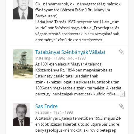
Okl. bányamérnök, okl. bányagazdasági mérnök,
főbányamérő (Vértesi Erőmű Rt., Mány I/a
Bányaüzem).
Ládai Jenő Tamás 1987. szeptember 11-én ,,cum
laude” minősítéssel megvédte a „Frontfejtési és
vágatbiztositó szerkezetek in situ vizsgálatának
eredménye” című doktori értekezését.
Tatabányai Szénbányák Vállalat
Instelling
(1896) 1946 - 1993
Az 1891-ben alakult Magyar Általános
Kőszénbánya Rt. 1894-ben megvásárolta az
Esterházy család tatai uradalmának
szénkiaknázási jogát, s a sikeres kutatások után
1896-ban megkezdte a szénkitermelést. A kezdeti
pénzügyi nehézségek miatt csak külföldi tőke
...
»
Sas Endre
Persoon
1934 - 1993
A tatabányai Újtelepi temető­ben 1993. május 24-
én több százan kísérték utolsó útjára Sas Endre
bányageológus-mérnököt, aki rövid betegség