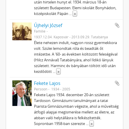
után hir­telen hunyt el. 1934. március 18-án
született Budapesten. Elemi iskoláit Bonyhádon,
középiskoláit Pápán
...
»
Újhelyi József
Familie
1937.12.04. Kaposvár - 2013.09.29. Tatabánya
Élete nehezen indult, nagyon rossz gyermekkora
volt. Szülei lemondtak róla és beadták őt
intézetbe. A '60- as években költözött feleségéval
(Hilcz Annával) Tatabányára, ahol Ildikó lányuk
született. Harminc év bányában töltött idő után
kezdődött
...
»
Fekete Lajos
Persoon
1934 - 2005
Fekete Lajos 1934. december 20-án született
Tardoson. Gimnáziumi tanulmányait a tatai
Piarista Gimnáziumban végezte, ahol a műveltség
átfogó alapjai megismerése mellett az életre, az
abban való helytállásra is felkészítették.
Sopronban 1958-ban szerezte
...
»