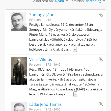
Gesorteerd op:
Naam
Direction:
Ascending
Somogyi János
Persoon
1912 -
Felsőgallán született, 1912. december 13-án,
Somogyi Mihály bányamunkás fiaként. Édesanyja
Pintér Mária. 15 éves korától dolgozott a
bányavállalat különböző telephelyein.1935-ben
besorozták katonának, sorkatonai szolgálata
letöltése után a X. aknában
...
»
Vizer Vilmos
Persoon
1873 - 1945
Pécs, 1873. nov. 18. – Bp., 1945. márc. 15.,
bányamérnök. Oklevelét 1895-ben a selmecbányai
akadémián nyerte. Pályáját a Dunagőzhajózási
Társaság szénbányászatánál kezdte. 1905-ben a
Magyar Általános Kőszénbánya (MÁK) kötelékébe
lépett. 1909-ben a bányamű
...
»
Ládai Jenő Tamás
Persoon
1942 - 2005