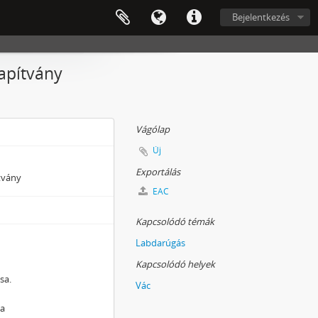
Bejelentkezés
lapítvány
Vágólap
Új
Exportálás
ítvány
EAC
Kapcsolódó témák
Labdarúgás
Kapcsolódó helyek
sa.
Vác
la