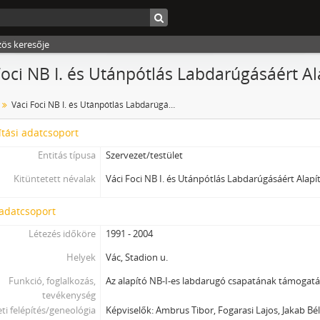
zös keresője
Foci NB I. és Utánpótlás Labdarúgásáért A
Váci Foci NB I. és Utánpótlás Labdarúgásáért Alapítvány
tási adatcsoport
Entitás típusa
Szervezet/testület
Kitüntetett névalak
Váci Foci NB I. és Utánpótlás Labdarúgásáért Alap
 adatcsoport
Létezés időköre
1991 - 2004
Helyek
Vác, Stadion u.
Funkció, foglalkozás,
Az alapító NB-I-es labdarugó csapatának támogatá
tevékenység
ti felépítés/geneológia
Képviselők: Ambrus Tibor, Fogarasi Lajos, Jakab Bé