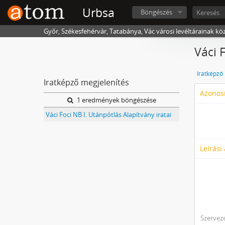
Urbsa
Böngészés
Győr, Székesfehérvár, Tatabánya, Vác városi levéltárainak kö
Váci 
Iratképző
Iratképző megjelenítés
Azonosí
1 eredmények böngészése
Váci Foci NB I. Utánpótlás Alapítvány iratai
Leírási
Szerveze