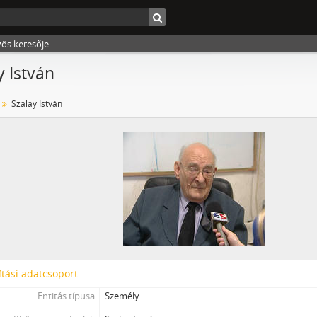
zös keresője
y István
Szalay István
tási adatcsoport
Entitás típusa
Személy