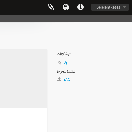
Bejelentkezés
Vágólap
Új
Exportálás
EAC