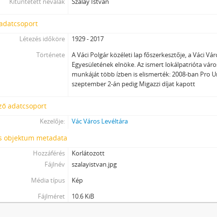
Kitüntetett névalak
Szalay István
 adatcsoport
Létezés időköre
1929 - 2017
Története
A Váci Polgár közéleti lap főszerkesztője, a Váci V
Egyesületének elnöke. Az ismert lokálpatrióta vár
munkáját több ízben is elismerték: 2008-ban Pro Ur
szeptember 2-án pedig Migazzi díjat kapott
ző adatcsoport
Kezelője:
Vác Város Levéltára
is objektum metadata
Hozzáférés
Korlátozott
Fájlnév
szalayistvan.jpg
Média típus
Kép
Fájlméret
10.6 KiB