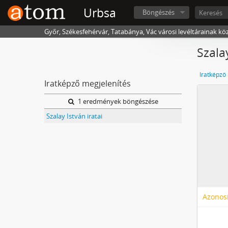
Urbsa
Böngészés
Győr, Székesfehérvár, Tatabánya, Vác városi levéltárainak kö
Szala
Iratképző
Iratképző megjelenítés
1 eredmények böngészése
Szalay István iratai
Azonosí