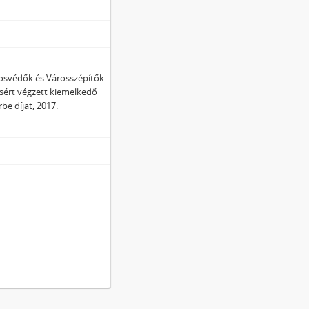
árosvédők és Városszépítők
osért végzett kiemelkedő
be díjat, 2017.