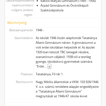
Gestandaardiseerde
Rákosi Mátyás Gimnázium (1949 - 1956)
naamvorm(en)
Árpád Gimnázium és Óvónőképző
volgens andere
Szakközépiskola
regels.
Beschrijving
Bestaansperiode
1946 -
Geschiedenis
Az iskolát 1946 őszén alapították Tatabánya
Állami Gimnázium néven. A gimnáziumot a
volt erdei iskolában helyezték el. Az épület
1920-ban készült TBC betegek részére,
szanatórium céljából. 1938-tól a testileg
gyenge, iskoláskorú gyermekek számára
"Erdei
...
»
Plaatsen
Tatabánya, Fő tér 1.
Rechtsvorm
Nagy Miklós államtitkár a VKM. 103.928/1946.
V. ü.o. számú rendelete alapján engedélyezte
a "Tatabányai Állami Gimnázium"
megnyitását az 1946/47. iskolai évvel.