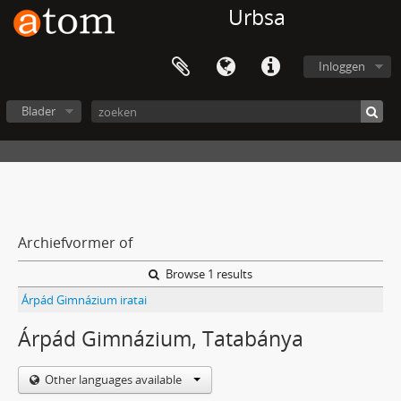
Urbsa
Inloggen
Blader
Archiefvormer of
Browse 1 results
Árpád Gimnázium iratai
Árpád Gimnázium, Tatabánya
Other languages available