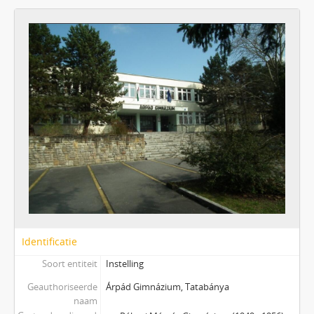
Identificatie
Soort entiteit
Instelling
Geauthoriseerde
Árpád Gimnázium, Tatabánya
naam