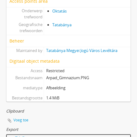
Access points area
Onderwerp
Oktatás
trefwoord
Geografische
Tatabánya
trefwoorden
Beheer
Maintained by
Tatabánya Megyei Jogú Város Levéltára
Digitaal object metadata
Access
Restricted
Bestandsnaam
Arpad_Gimnazium.PNG
mediatype
Afbeelding
Bestandsgrootte
1.4 MiB
Clipboard
Voeg toe
Export