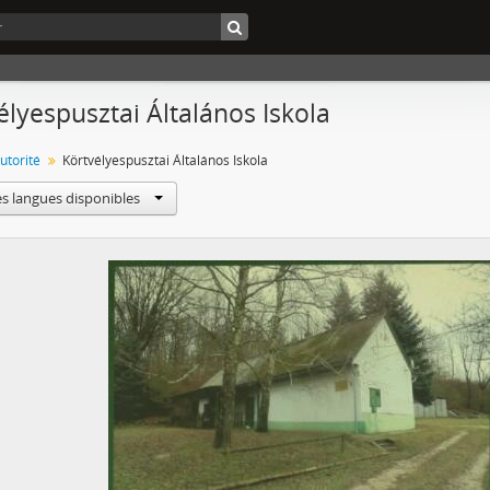
élyespusztai Általános Iskola
utorité
Körtvélyespusztai Általános Iskola
es langues disponibles