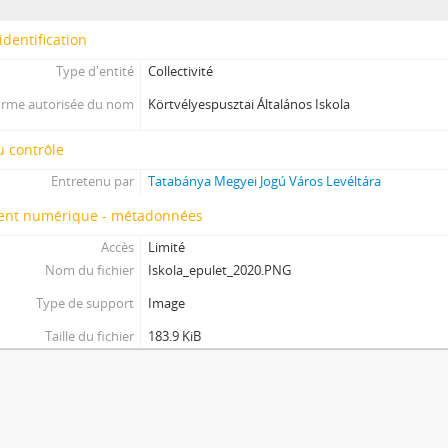
identification
Type d'entité
Collectivité
rme autorisée du nom
Körtvélyespusztai Általános Iskola
 contrôle
Entretenu par
Tatabánya Megyei Jogú Város Levéltára
nt numérique - métadonnées
Accès
Limité
Nom du fichier
Iskola_epulet_2020.PNG
Type de support
Image
Taille du fichier
183.9 KiB