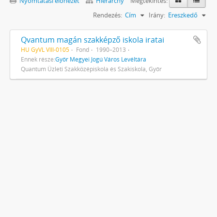
Nyomtatási előnézet
Hierarchy
Megtekintés:
Rendezés:
Cím
Irány:
Ereszkedő
Qvantum magán szakképző iskola iratai
HU GyVL VIII-0105
Fond
1990–2013
Ennek része:
Győr Megyei Jogú Város Levéltára
Quantum Üzleti Szakközépiskola és Szakiskola, Győr