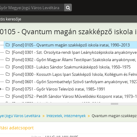
[Fond] 0058 - Rejtő Sándor Textilipari Szakközépiskola és Szakmunkás
[Fond] 0059 - Petz Lajos Egészségügyi Szakközépiskola és Szakmunká
[Fond] 0101 - Szabadhegyi r. k. elemi népiskola - József Attila (Szabadh
zös keresője
[Fond] 0102 - Gombos Ferenc Állami Általános Iskola iratai, 1948–199
0105 - Qvantum magán szakképző iskola i
[Fond] 0103 - Liszt Ferenc utcai r.k. Elemi Fiúiskola iratai, 1945–1948
[Fond] 0104 - Jókai Mór Általános és Szakképző iskola iratai, 1980–20
[Fond] 0105 - Qvantum magán szakképző iskola iratai, 1990–2013
[Fond] 0301 - Szt. Orsolyita-rendi Ipari Leányközépiskola anyakönyve
[Fond] 0302 - Győri Magyar Állami Textilipari Szakiskola anyakönyvei
[Fond] 0303 - Lukács Sándor Szakmunkásképző Iskola, 1950–1975
[Fond] 0300 - Kossuth Lajos Ipari Szakképző Iskola, Kollégium és Feln
[Fond] 0601 - Győri Szombathelyi Szövő tanfolyam anyakönyvei, 19
[Fond] 0751 - Győr Városi Televízió iratai, 1985–1991
[Fond] 0752 - Petőfi Sándor Városi Művelődési Központ iratai, 1973–
[Fond] 0753 - A levéltár ügyviteli iratai, 1993–2010
[Fond] 0754 - Győr Városi Sport Igazgatóság iratai, 1971–2013
ei Jogú Város Levéltára
Intézetek, intézmények
Qvantum magán szakképző 
[fondfőcsoport] IX - Testületek, 1937–1992
[fondfőcsoport] X - Egyesületek, pártok, 1827–2015
tási adatcsoport
[fondfőcsoport] XI - Gazdasági szervek, 1939–1945