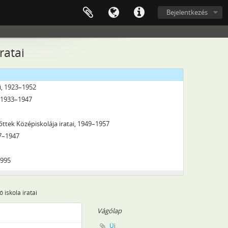
képző Iskola Iratai, 1949–2003
Bejelentkezés
s iskola, 1957–2006
egy) Állami általános iskola iratai, 1893–1997
3
ratai
13
i, 1923–1952
, 1933–1947
őttek Középiskolája iratai, 1949–1957
27–1947
1995
iskola iratai
Vágólap
Új