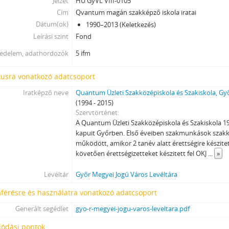
Jelzet
HU GyVL VIII-0105
[fondfőcsoport] XIV - Személyek, 1959–1994
Cím
Qvantum magán szakképző iskola iratai
[fondfőcsoport] XV - Gyűjtemények, 1322–2016
Dátum(ok)
1990–2013 (Keletkezés)
[fondfőcsoport] XVI - A Népköztársaság és a Tanácsköztársaság forradalm
Leírási szint
Fond
[fondfőcsoport] XXIII - Tanácsok, 1950–1990
jedelem, adathordozók
5 ifm
[fondfőcsoport] XXIX - Vállalatok, 1958–1997
[fondfőcsoport] XXXIII - Külön intézkedéssel levéltárba utalt iratok, 1895
tusra vonatkozó adatcsoport
[fondfőcsoport] XXXVII - Megyei jogú városi önkormányzat, 1990–1995
Iratképző neve
Quantum Üzleti Szakközépiskola és Szakiskola, Gy
(1994 - 2015)
Szervtörténet
A Quantum Üzleti Szakközépiskola és Szakiskola 1
kapuit Győrben. Első éveiben szakmunkások szakk
működött, amikor 2 tanév alatt érettségire készitette
követően érettségizetteket készitett fel OKJ
...
»
Levéltár
Győr Megyei Jogú Város Levéltára
férésre és használatra vonatkozó adatcsoport
Generált segédlet
gyo-r-megyei-jogu-varos-leveltara.pdf
lódási pontok