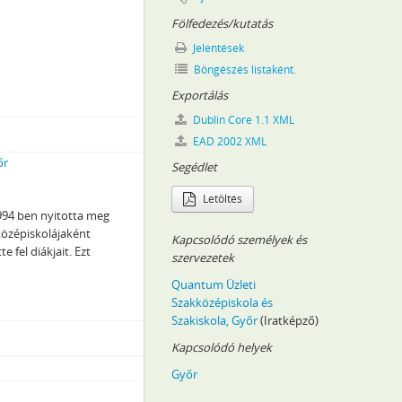
Fölfedezés/kutatás
Jelentések
i szervei, 1919
Böngészés listaként.
Exportálás
–2010
Dublin Core 1.1 XML
EAD 2002 XML
őr
Segédlet
Letöltés
994 ben nyitotta meg
özépiskolájaként
Kapcsolódó személyek és
 fel diákjait. Ezt
szervezetek
Quantum Üzleti
Szakközépiskola és
Szakiskola, Győr
(Iratképző)
Kapcsolódó helyek
Győr