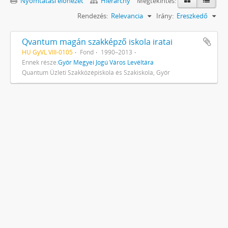
Nyomtatási előnézet
Hierarchy
Megtekintés:
Rendezés:
Relevancia
Irány:
Ereszkedő
Qvantum magán szakképző iskola iratai
HU GyVL VIII-0105
Fond
1990–2013
Ennek része:
Győr Megyei Jogú Város Levéltára
Quantum Üzleti Szakközépiskola és Szakiskola, Győr