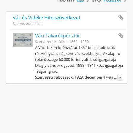
Rendezés:
Név
Irány:
Emelkedő
Vác és Vidéke Hitelszövetkezet
Szervezet/testület
Váci Takarékpénztár
Szervezet/testület
1862 - 1950
A Váci Takarékpénztárat 1862-ben alapították
részvénytársaságként váci székhellyel. Az alapító
tőke összege 60.000 forint volt. Első igazgatója
Drágfy Sándor ügyvéd. 1899 - 1941 közt igazgatója
Tragor Ignác.
Szervezeti változások: 1929. december 17-én
...
»