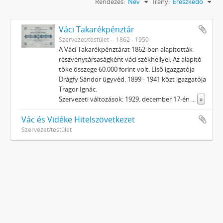
Rendezés:
Név
Irány:
Ereszkedő
Váci Takarékpénztár
Szervezet/testület
1862 - 1950
A Váci Takarékpénztárat 1862-ben alapították
részvénytársaságként váci székhellyel. Az alapító
tőke összege 60.000 forint volt. Első igazgatója
Drágfy Sándor ügyvéd. 1899 - 1941 közt igazgatója
Tragor Ignác.
Szervezeti változások: 1929. december 17-én
...
»
Vác és Vidéke Hitelszövetkezet
Szervezet/testület