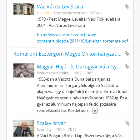
Vác Város Levéltára
HU VVL
Szervezet/testület
2004 -
1979 - Pest Megyei Levéltár Váci Fióklevéltára
2004 - Vác Város Levéltára
http://www.vacarchivum.hu/wp-
content/uploads/2011/10/Leveltar_tortenete.pdf
Komárom-Esztergom Megye Önkormányzati Hivatala Bélyeggyűjtő Egyesülete Tatabánya
Magyar Hajó- és Darugyár Váci Gyáregység (korábban Duna Hajógyár)
Szervezet/testület
1962 - 1985
1953-ban a Vácott a Duna bal partján az
Alumínium- és Horganyfeldolgozó Vállalatra
alapozva egy új hajóépítő üzem jött létre a Dunai
Hajógyár és ezen a néven működött 1962-ig. Ez a
gyár az alumínium hajóipari feldolgozására
rendelkezett be. Kezdetben
...
»
Szalay István
Személy
1929 - 2017
A Váci Polgár közéleti lap főszerkesztője, a Váci