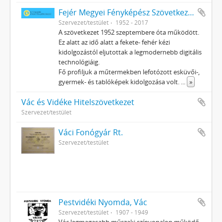
Fejér Megyei Fényképész Szövetkezet
Szervezet/testület
1952 - 2017
A szövetkezet 1952 szeptembere óta működött.
Ez alatt az idő alatt a fekete- fehér kézi
kidolgozástól eljutottak a legmodernebb digitális
technológiáig.
Fő profiljuk a műtermekben lefotózott esküvői-,
gyermek- és tablóképek kidolgozása volt.
...
»
Vác és Vidéke Hitelszövetkezet
Szervezet/testület
Váci Fonógyár Rt.
Szervezet/testület
Pestvidéki Nyomda, Vác
Szervezet/testület
1907 - 1949