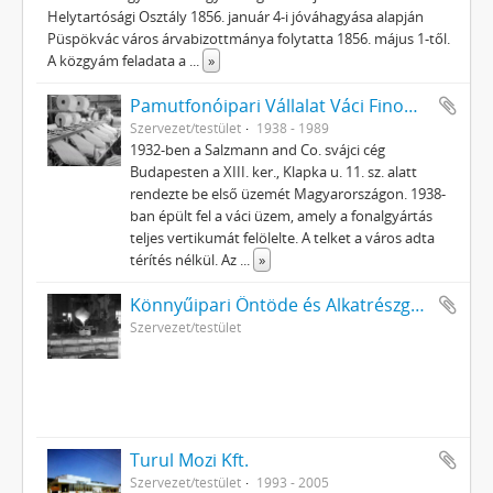
Helytartósági Osztály 1856. január 4-i jóváhagyása alapján
Püspökvác város árvabizottmánya folytatta 1856. május 1-től.
A közgyám feladata a
...
»
Pamutfonóipari Vállalat Váci Finompamutfonó és Cérnázógyára
Szervezet/testület
1938 - 1989
1932-ben a Salzmann and Co. svájci cég
Budapesten a XIII. ker., Klapka u. 11. sz. alatt
rendezte be első üzemét Magyarországon. 1938-
ban épült fel a váci üzem, amely a fonalgyártás
teljes vertikumát felölelte. A telket a város adta
térítés nélkül. Az
...
»
Könnyűipari Öntöde és Alkatrészgyár
Szervezet/testület
Turul Mozi Kft.
Szervezet/testület
1993 - 2005