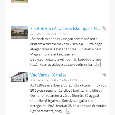
Siketek Váci Általános Iskolája és Nevelőotthona
Szervezet/testület
1802 -
„Bétsnek minden ritkaságait semmissé tette
előttem a siketnémáknak Oskolája…”- írta nagy
elragadtatással Cházár András 1799-ben a bécsi
Magyar Kurír szerkesztőjének.
E sokszor idézett levél nyomán kezdődött meg
hazánkban az áldozatos szervezőmunka,
...
»
Vác Város Kórháza
Szervezet/testület
1946 - 1970
Az 1920-as években a Burgundia utcában működő
20 ágyas szegényház jellegű kórház –ma Idősek
Otthona-, valamint a város főterén, 30 ággyal
rendelkező Irgalmas Kórház szolgálta ki a
betegeket. 1946. február 28-án a képviselőtestület
úgy határozott, hogy
...
»