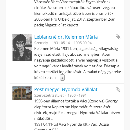
Városvédők és Városszépítők Egyesületének
elnöke. Az ismert lokálpatrióta városért végzett
kiemelkedő munkáját több ízben is elismerték:
2008-ban Pro Urbe díjat, 2017. szeptember 2-án
pedig Migazzi díjat kapott
Leblancné dr. Kelemen Mária
Személy
1931.05.14. - 1995 09.04.
Kelemen Mária 1931-ben, a gazdasági világválság
idején született Hajdúböszörményben. Apai
nagyapja gazdálkodott, anyai nagyapja viszont a
volt hajdúváros levéltárának volt az őre. Édesapja
követte szülei foglalkozását. A család négy gyereke
közül ketten
...
»
Pest megyei Nyomda Vállalat
Szervezet/testület
1950 - 1991
1950-ben államosították a Váci (Czibolya) György
alapította Kapisztrán Nyomdát, felszerelését
elvitték, majd Pest megyei Nyomda Vállalat néven
működött.
1991.04.11-től Váci Nyomda Kft. (Vác, Dózsa