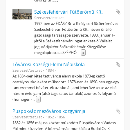
György út 53.)
Székesfehérvári Fűtőerőmű Kft.
Szervezet/testület
1992-ben az ÉDÁSZ Rt. a Király sori fűtőerőművet
Székesfehérvári Fűtőerőmű Kft. néven önálló
gazdasági társaságba szervezte. 1993. január 1-
jétől a Székesfehérvári Ingatlankezelő Vállalat
jogutódjaként Székesfehérvár Közgyűlése
megalapította a SZÉPHŐ
...
»
Tóvárosi Községi Elemi Népiskola
Szervezet/testület
1834 -
Az 1834-ben létesített városi elemi iskola 1873-ig kettő
osztályos iskolaként működött. 1878-ban és 1890-ben egy-egy
tanteremmel bővítették az iskolát, ami lehetővé tette az első
három évfolyam (alsó tagozatos tanulók) azonos évfolyamú
(homogén)
...
»
Püspökvác mezőváros közgyámja
Szervezet/testület
1852 - 1856
1852 és 1856 májusa között működött Püspökvácon Vadass
Pál mint közgyám. A közgyámság munkáját a Budai Cs. K.