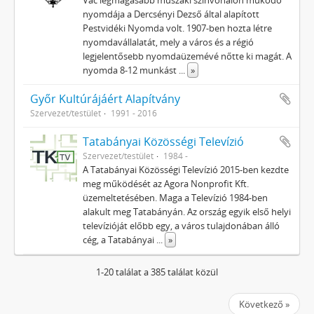
Vác legmagasabb műszaki színvonalon működő
nyomdája a Dercsényi Dezső által alapított
Pestvidéki Nyomda volt. 1907-ben hozta létre
nyomdavállalatát, mely a város és a régió
legjelentősebb nyomdaüzemévé nőtte ki magát. A
nyomda 8-12 munkást
...
»
Győr Kultúrájáért Alapítvány
Szervezet/testület
1991 - 2016
Tatabányai Közösségi Televízió
Szervezet/testület
1984 -
A Tatabányai Közösségi Televízió 2015-ben kezdte
meg működését az Agora Nonprofit Kft.
üzemeltetésében. Maga a Televízió 1984-ben
alakult meg Tatabányán. Az ország egyik első helyi
televízióját előbb egy, a város tulajdonában álló
cég, a Tatabányai
...
»
1-20 találat a 385 találat közül
Következő »