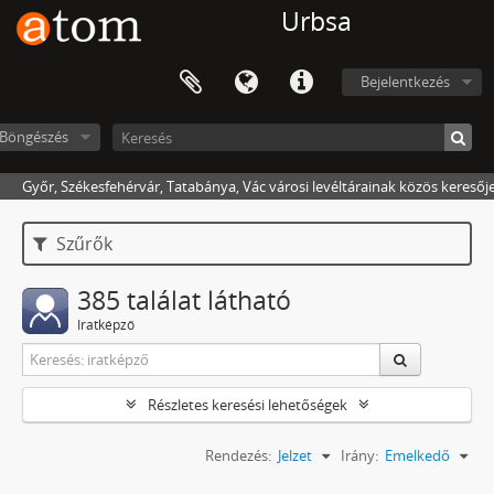
Urbsa
Bejelentkezés
Böngészés
Győr, Székesfehérvár, Tatabánya, Vác városi levéltárainak közös keresőj
Szűrők
385 találat látható
Iratképző
Részletes keresési lehetőségek
Rendezés:
Jelzet
Irány:
Emelkedő