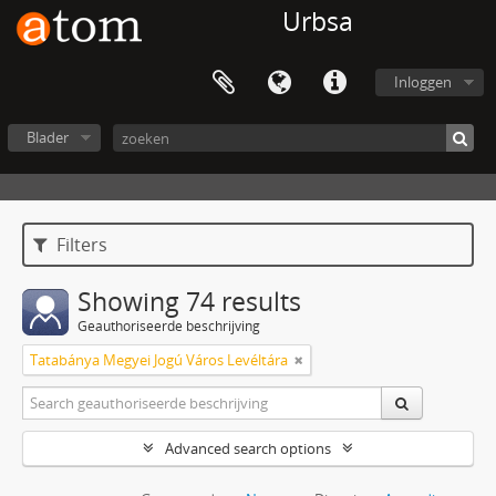
Urbsa
Inloggen
Blader
Filters
Showing 74 results
Geauthoriseerde beschrijving
Tatabánya Megyei Jogú Város Levéltára
Advanced search options