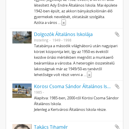
létesített Ady Endre Általános Iskola. Mai épülete
1942-ben épült, az akkori bányászkolónián élő
gyermekek nevelését, oktatását szolgálta.
Azóta a város
...
»
Dolgozók Általános Iskolája
Instelling
1949 - 1998
Tatabánya a második világháború után nagyipari
körzet központja lett, így az 1950-es évektől
kezdve óriási mértékben megnőtt a munkaerő
beáramlása a városba. A heterogén összetételű
lakosságnak már az 1949/50-es tanévtől
lehetősége volt részt venni a
...
»
Körösi Csoma Sándor Általános Iskola, Tatabánya
1985 -
Alapítva: 1985-ben, 2000-től Körösi Csoma Sándor
Általános Iskola.
Jelenleg a Kertvárosi Általános Iskola része.
Takács Tihamér