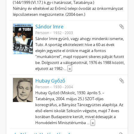
(144/1999.(VI.17.) k.gy-i határozat, Tatabánya:)
Néhány év elteltével az Erőmű telepi óvodát az önkormányzat
lépcsőzetesen megszüntette. (2004-ben.)
Sándor Imre
Persoon
1932 - 2003
Sándor Imre gyúró, vagy ahogy mindenki ismerte,
Tubi. A sportág elkötelezett híve a 60-as évek
elején jegyezte el örökre magát a fontos
"munkakörrel", majd roppant sikeres pályát futott
be. Dolgozott a válogatottnál, 1976 és 1988 között,
eljutott az 1982-
...
»
Hubay Győző
Persoon
1930 - 2004
Hubay Győző (Miskolc, 1930. április 5. –
Tatabánya, 2004. május 25.) SZOT-díjas
koreográfus, a Bányász Táncegyüttes alapítója. Az
első elemi iskolát Szikszón végezte, majd 7 éves
korában Budapestre került, mivel édesapját a
Honvédelmi Minisztériumba
...
»