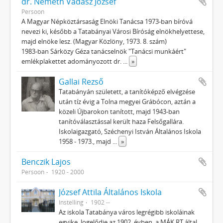
dr. Németh Vadász József
Persoon
A Magyar Népköztársaság Elnöki Tanácsa 1973-ban bíróvá
nevezi ki, később a Tatabányai Városi Bíróság elnökhelyettese,
majd elnöke lesz. (Magyar Közlöny, 1973. 8. szám)
1983-ban Sárközy Géza tanácselnök "Tanácsi munkáért"
emlékplakettet adományozott dr.
...
»
Gallai Rezső
Tatabányán született, a tanítóképző elvégzése
után tíz évig a Tolna megyei Grábócon, aztán a
közeli Újbarokon tanított, majd 1943-ban
tanítóválasztással került haza Felsőgallára.
Iskolaigazgató, Széchenyi István Általános Iskola
1958 - 1973., majd
...
»
Benczik Lajos
Persoon
1920 - 2000
József Attila Általános Iskola
Instelling
1902 --
Az iskola Tatabánya város legrégibb iskoláinak
egyike. Jogelődje az 1902. évben, a MÁK RT által