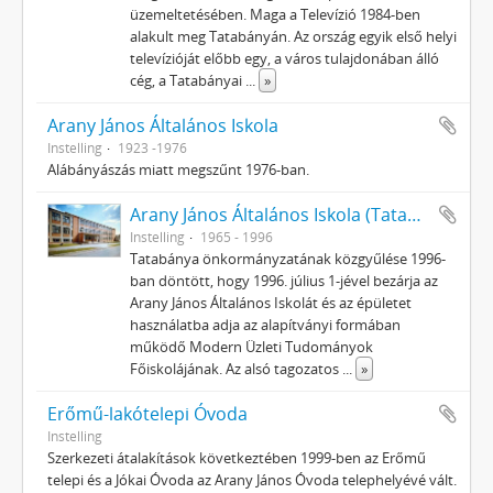
üzemeltetésében. Maga a Televízió 1984-ben
alakult meg Tatabányán. Az ország egyik első helyi
televízióját előbb egy, a város tulajdonában álló
cég, a Tatabányai
...
»
Arany János Általános Iskola
Instelling
1923 -1976
Alábányászás miatt megszűnt 1976-ban.
Arany János Általános Iskola (Tatabánya Újváros)
Instelling
1965 - 1996
Tatabánya önkormányzatának közgyűlése 1996-
ban döntött, hogy 1996. július 1-jével bezárja az
Arany János Általános Iskolát és az épületet
használatba adja az alapítványi formában
működő Modern Üzleti Tudományok
Főiskolájának. Az alsó tagozatos
...
»
Erőmű-lakótelepi Óvoda
Instelling
Szerkezeti átalakítások következtében 1999-ben az Erőmű
telepi és a Jókai Óvoda az Arany János Óvoda telephelyévé vált.