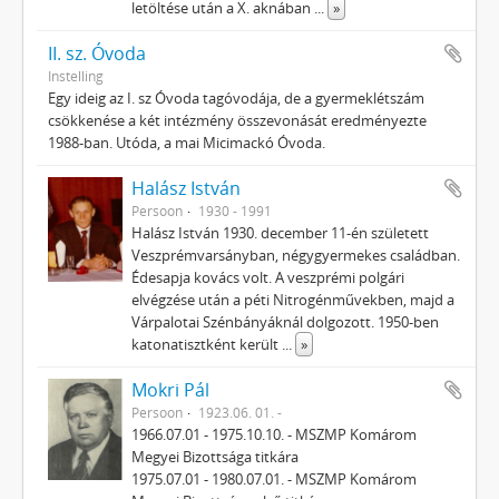
letöltése után a X. aknában
...
»
II. sz. Óvoda
Instelling
Egy ideig az I. sz Óvoda tagóvodája, de a gyermeklétszám
csökkenése a két intézmény összevonását eredményezte
1988-ban. Utóda, a mai Micimackó Óvoda.
Halász István
Persoon
1930 - 1991
Halász István 1930. december 11-én született
Veszprémvarsányban, négygyermekes családban.
Édesapja kovács volt. A veszprémi polgári
elvégzése után a péti Nitrogénművekben, majd a
Várpalotai Szénbányáknál dolgozott. 1950-ben
katonatisztként került
...
»
Mokri Pál
Persoon
1923.06. 01. -
1966.07.01 - 1975.10.10. - MSZMP Komárom
Megyei Bizottsága titkára
1975.07.01 - 1980.07.01. - MSZMP Komárom