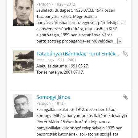
Persoon
1928 - 2012
Született: Budapest, 1928.07.03. 1947 őszén
Tatabányára került. Megnősült, a
bányászvárosban lett az egyesült párt felsőgallai
alapszervezetének titkára, munkásőr, a KISZ
alapító tagja, 1959-ben a tatabányai városi
pártbizottság propaganda- és művelődési
...
»
Tatabányai (Bánhidai) Turul Emlékmű Alapítvány
Instelling
1991 - 2001
Alakulás dátuma: 1991.03.27.
Törlés hatálya: 2001.07.17.
Somogyi János
Persoon
1912 -
Felsőgallán született, 1912. december 13-án,
Somogyi Mihály bányamunkás fiaként. Édesanyja
Pintér Mária. 15 éves korától dolgozott a
bányavállalat különböző telephelyein.1935-ben
besorozták katonának, sorkatonai szolgálata