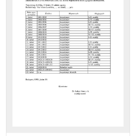
[Fond] 0405 - MTH Váci 233. sz. Iparostanuló Iskolájának iratai, 1949–1953
[Fond] 0406 - MTH Váci 257. sz. Iparostanuló Iskolájának iratai, 1948–1952
[Fond] 0421 - Bartók Béla Zeneiskola, Vác iratai, 1962–2000
[Fond] 0601 - Siketek Váci Általános Iskolájának és Nevelőotthonának (1945-ig Siketnémák Váci Kir. Országos Intézetének) iratai, 1802–1996
[Fond] 0602 - Siketnéma Fiúk Váci (1948-ig H. Nagy Sándor) Állami Foglalkoztató Intézetének iratai, 1920–1967
[Fond] 0603 - Siketnéma Leányok Váci Állami Foglalkoztató Intézetének iratai, 1934–1951
[Fond] 0604 - Simon Antal Általános Iskola, Diákotthon és Gyermekotthon (korábban Siketek Kisegítő Iskolája és Nevelőotthona) iratai, 1963 - 1993
[Fond] 0605 - Általános Iskola és Speciális Szakiskola (1968-ig Állami Gyógypedagógiai Iskola, 1986-ig Kisegítő Iskola, 1991-ig Általános Iskola), Vác iratai, 1961–1993
[Fond] 0651 - A Vác Városi Tanács V. B. Gazdasági-Műszaki Ellátó Szervezetének (GAMESZ) iratai, 1982–2010
[Fond] 0701 - Vác Város Levéltárának iratai, 1981–2006
[Fond] 0702 - A Katona Lajos Városi Könyvtár iratai, 1952–2008
[Fond] 0703 - Váci Értéktár - Közérdekű Muzeális Gyűjtemény, 2009–2011
[Fond] 0731 - Madách Imre Művelődési Központ iratai, 1967-1999
[Fond] 0741 - Hajós Alfréd Ifjúsági Centrum (1958-ig Váci Úttörő Technikai Állomás, 1989-ig Hajós Alfréd Úttörőház) iratai, 1956–1990
[Fond] 0751 - A Vác Városi Tanács V. B. Családi és Társadalmi Eseményeket Rendező Intézet iratai, 1960–1994
[Fond] 0801 - Vác Város Kórházának (1950-ig Vác Város Magánkórházának) iratai, 1911–1953
[Fond] 0802 - Vác Város Önkormányzata Egészségügyi Alapellátásának iratai, 1991–1997
[Fond] 0811 - Vác Városi Tanács V. B. Egyesített Szociális Intézmény (1978-ig Vác Városi Tanács V. B. I. sz. Szociális Otthon, 1984-ig Vác Városi Tanács V. B. I. sz. Szociális Otthon és Városi Gondozási Központ) iratai, 1948–1990