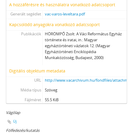
A hozzáférésre és használatra vonatkozó adatcsoport
Generált segédlet
vac-varos-leveltara.pdf
Kapcsolódó anyagokra vonatkozó adatcsoport
Publikációk
HÖRÖMPŐ Zsolt: A Váci Református Egyház
története és iratai, in.: Magyar
egyháztörténeti vázlatok 12. (Magyar
Egyháztörténeti Enciklopédia
Munkaközösség, Budapest, 2000)
Digitális objektum metadata
URL
http://www.vacarchivum.hu/fondfiles/attachmen
Média típus
Szöveg
Fájlméret
55.5 KiB
Vágólap
Új
Fölfedezés/kutatás