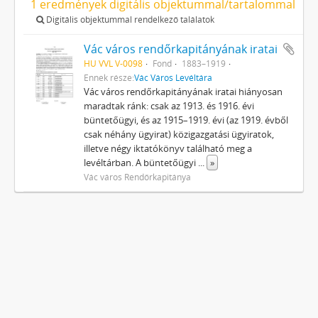
1 eredmények digitális objektummal/tartalommal
Digitális objektummal rendelkező találatok
Vác város rendőrkapitányának iratai
HU VVL V-0098
Fond
1883–1919
Ennek része:
Vác Város Levéltára
Vác város rendőrkapitányának iratai hiányosan
maradtak ránk: csak az 1913. és 1916. évi
büntetőügyi, és az 1915–1919. évi (az 1919. évből
csak néhány ügyirat) közigazgatási ügyiratok,
illetve négy iktatókönyv található meg a
levéltárban. A büntetőügyi
...
»
Vác város Rendőrkapitánya