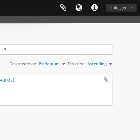
Inloggen
s
Gesorteerd op:
Einddatum
Direction:
Ascending
jváros)