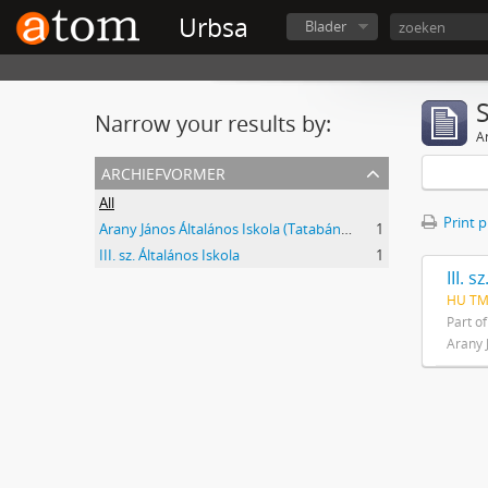
Urbsa
Blader
Narrow your results by:
Ar
archiefvormer
All
Print 
Arany János Általános Iskola (Tatabánya Újváros)
1
III. sz. Általános Iskola
1
III. 
HU TMJ
Part o
Arany 