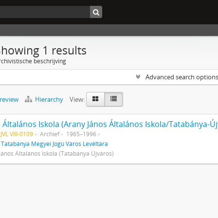
Showing 1 results
chivistische beschrijving
Advanced search option
preview
Hierarchy
View:
sz. Általános Iskola (Arany János Általános Iskola/Tatabánya-Ú
VL VIII-0109
Archief
1965–1996
f
Tatabánya Megyei Jogú Város Levéltára
János Általános Iskola (Tatabánya Újváros)