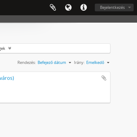
Bejelentkezés
gek
Rendezés:
Befejező dátum
Irány:
Emelkedő
jváros)