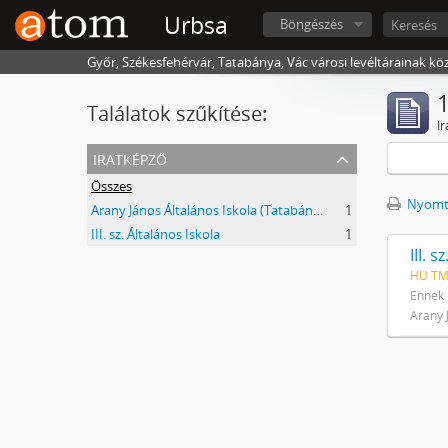
Urbsa
Böngészés
Győr, Székesfehérvár, Tatabánya, Vác városi levéltárainak kö
1
Találatok szűkítése:
Ir
iratképző
Összes
Nyomta
Arany János Általános Iskola (Tatabánya Újváros)
1
III. sz. Általános Iskola
1
III. 
HU TMJ
Ennek 
Arany 