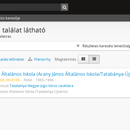
zös keresője
 találat látható
atleírás
Részletes keresési lehetősé
tási előnézet
Hierarchy
Megtekintés:
sz. Általános Iskola (Arany János Általános Iskola/Tatabánya-Ú
VL VIII-0109
Fond
1965–1996
része:
Tatabánya Megyei Jogú Város Levéltára
János Általános Iskola (Tatabánya Újváros)