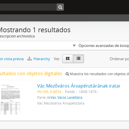
Mostrando 1 resultados
scripción archivística
Opciones avanzadas de bús
r vista previa
Hierarchy
Ver :
Ordenar po
ultados con objetos digitales
Muestra los resultados con objetos di
Vác Mezőváros Árvapénztárának iratai
HU VVL V-0074
Fondo
1858–1876
Parte de
Vác Város Levéltára
Vác Mezőváros Árvapénztára