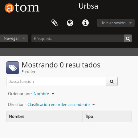
Urbsa
Iniciar sesión
Navegar
Mostrando 0 resultados
Función
Ordenar por:
Nombre
Direction:
Clasificación en orden ascendente
Nombre
Tipo