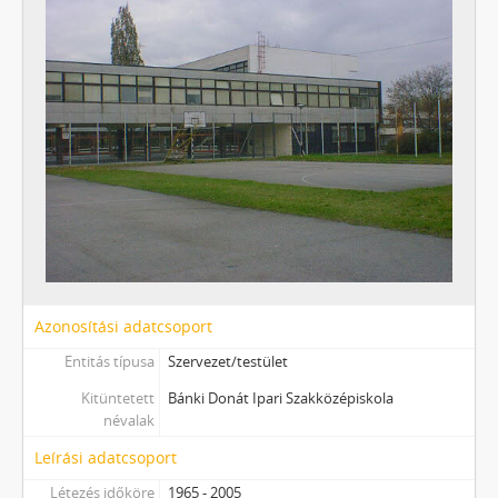
Azonosítási adatcsoport
Entitás típusa
Szervezet/testület
Kitüntetett
Bánki Donát Ipari Szakközépiskola
névalak
Leírási adatcsoport
Létezés időköre
1965 - 2005