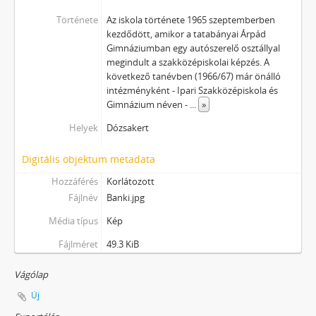
Története
Az iskola története 1965 szeptemberben
kezdődött, amikor a tatabányai Árpád
Gimnáziumban egy autószerelő osztállyal
megindult a szakközépiskolai képzés. A
következő tanévben (1966/67) már önálló
intézményként - Ipari Szakközépiskola és
Gimnázium néven -
...
»
Helyek
Dózsakert
Digitális objektum metadata
Hozzáférés
Korlátozott
Fájlnév
Banki.jpg
Média típus
Kép
Fájlméret
49.3 KiB
Vágólap
Új