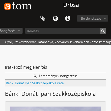
Urbsa
Bejelentkezés
Böngészés
Győr, Székesfehérvár, Tatabánya, Vác városi levéltárainak közös keresőj
Iratképző megjelenítés
1 eredmények böngészése
Bánki Donát Ipari Szakközépiskola iratai
Bánki Donát Ipari Szakközépiskola