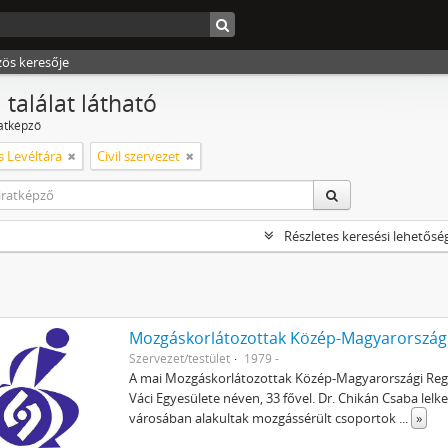
zös keresője
 találat látható
ratképző
s Levéltára
Civil szervezet
Részletes keresési lehetősé
Mozgáskorlátozottak Közép-Magyarországi
Szervezet/testület
1979 -
A mai Mozgáskorlátozottak Közép-Magyarországi Regio
Váci Egyesülete néven, 33 fővel. Dr. Chikán Csaba le
városában alakultak mozgássérült csoportok
...
»