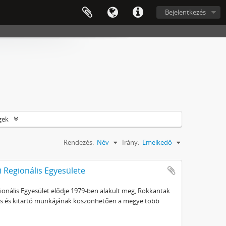
Bejelentkezés
gek
Rendezés:
Név
Irány:
Emelkedő
 Regionális Egyesülete
nális Egyesület elődje 1979-ben alakult meg, Rokkantak
lkes és kitartó munkájának köszönhetően a megye több