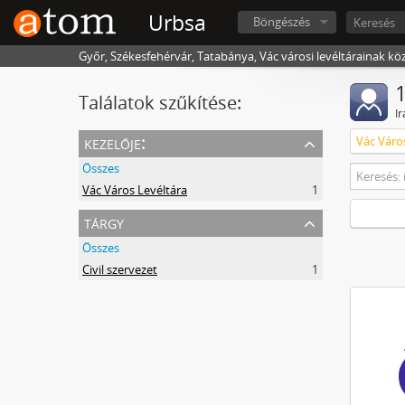
Urbsa
Böngészés
Győr, Székesfehérvár, Tatabánya, Vác városi levéltárainak kö
1
Találatok szűkítése:
I
kezelője:
Vác Váro
Összes
Vác Város Levéltára
1
tárgy
Összes
Civil szervezet
1