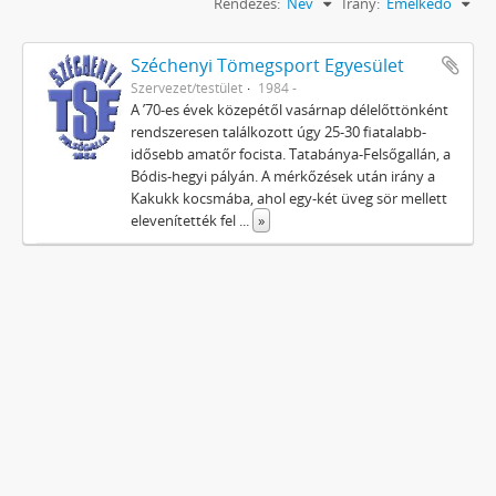
Rendezés:
Név
Irány:
Emelkedő
Széchenyi Tömegsport Egyesület
Szervezet/testület
1984 -
A ’70-es évek közepétől vasárnap délelőttönként
rendszeresen találkozott úgy 25-30 fiatalabb-
idősebb amatőr focista. Tatabánya-Felsőgallán, a
Bódis-hegyi pályán. A mérkőzések után irány a
Kakukk kocsmába, ahol egy-két üveg sör mellett
elevenítették fel
...
»