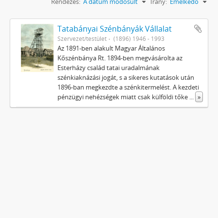
Rendezés:
A dátum módosult
Irány:
Emelkedő
Tatabányai Szénbányák Vállalat
Szervezet/testület
(1896) 1946 - 1993
Az 1891-ben alakult Magyar Általános
Kőszénbánya Rt. 1894-ben megvásárolta az
Esterházy család tatai uradalmának
szénkiaknázási jogát, s a sikeres kutatások után
1896-ban megkezdte a szénkitermelést. A kezdeti
pénzügyi nehézségek miatt csak külföldi tőke
...
»