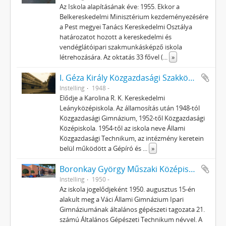
Az Iskola alapításának éve: 1955. Ekkor a
Belkereskedelmi Minisztérium kezdeményezésére
a Pest megyei Tanács Kereskedelmi Osztálya
határozatot hozott a kereskedelmi és
vendéglátóipari szakmunkásképző iskola
létrehozására. Az oktatás 33 fővel (
...
»
I. Géza Király Közgazdasági Szakközépiskola
Instelling
1948 -
Elődje a Karolina R. K. Kereskedelmi
Leányközépiskola. Az államosítás után 1948-tól
Közgazdasági Gimnázium, 1952-től Közgazdasági
Középiskola. 1954-től az iskola neve Állami
Közgazdasági Technikum, az intézmény keretein
belül működött a Gépíró és
...
»
Boronkay György Műszaki Középiskola, Gimnázium és Kollégium, Vác
Instelling
1950 -
Az iskola jogelődjeként 1950. augusztus 15-én
alakult meg a Váci Állami Gimnázium Ipari
Gimnáziumának általános gépészeti tagozata 21.
számú Általános Gépészeti Technikum névvel. A