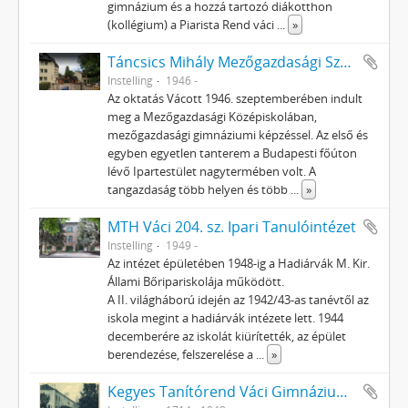
gimnázium és a hozzá tartozó diákotthon
(kollégium) a Piarista Rend váci
...
»
Táncsics Mihály Mezőgazdasági Szakközépiskola és Szakmunkásképző Intézet
Instelling
1946 -
Az oktatás Vácott 1946. szeptemberében indult
meg a Mezőgazdasági Középiskolában,
mezőgazdasági gimnáziumi képzéssel. Az első és
egyben egyetlen tanterem a Budapesti főúton
lévő Ipartestület nagytermében volt. A
tangazdaság több helyen és több
...
»
MTH Váci 204. sz. Ipari Tanulóintézet
Instelling
1949 -
Az intézet épületében 1948-ig a Hadiárvák M. Kir.
Állami Bőripariskolája működött.
A II. világháború idején az 1942/43-as tanévtől az
iskola megint a hadiárvák intézete lett. 1944
decemberére az iskolát kiürítették, az épület
berendezése, felszerelése a
...
»
Kegyes Tanítórend Váci Gimnáziuma