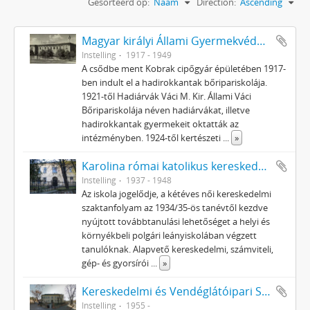
Gesorteerd op:
Naam
Direction:
Ascending
Magyar királyi Állami Gyermekvédelem Bőripariskolája és Kertészeti Iskolája
Instelling
1917 - 1949
A csődbe ment Kobrak cipőgyár épületében 1917-
ben indult el a hadirokkantak bőripariskolája.
1921-től Hadiárvák Váci M. Kir. Állami Váci
Bőripariskolája néven hadiárvákat, illetve
hadirokkantak gyermekeit oktatták az
intézményben. 1924-től kertészeti
...
»
Karolina római katolikus kereskedelmi Leányközépiskola
Instelling
1937 - 1948
Az iskola jogelődje, a kétéves női kereskedelmi
szaktanfolyam az 1934/35-ös tanévtől kezdve
nyújtott továbbtanulási lehetőséget a helyi és
környékbeli polgári leányiskolában végzett
tanulóknak. Alapvető kereskedelmi, számviteli,
gép- és gyorsírói
...
»
Kereskedelmi és Vendéglátóipari Szakmunkásképző Iskola, Vác
Instelling
1955 -