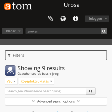
Urbsa
Inloggen
Blader
Filters
Showing 9 results
Geauthoriseerde beschrijving
Vác
Középfokú oktatás
Advanced search options